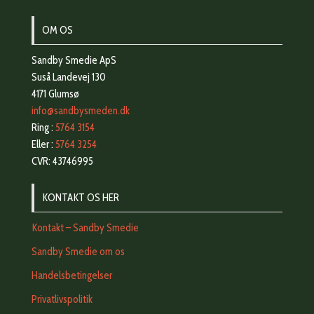
OM OS
Sandby Smedie ApS
Suså Landevej 130
4171 Glumsø
info@sandbysmeden.dk
Ring :
5764 3154
Eller :
5764 3254
CVR: 43746995
KONTAKT OS HER
Kontakt – Sandby Smedie
Sandby Smedie om os
Handelsbetingelser
Privatlivspolitik