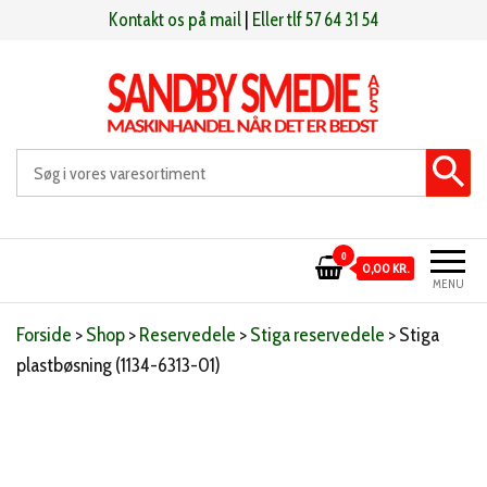
Videre
Kontakt os på mail
|
Eller tlf 57 64 31 54
til
indhold
Sandby smeden
Maskinhandel når det er bedst
0
0,00 KR.
MENU
Forside
>
Shop
>
Reservedele
>
Stiga reservedele
>
Stiga
plastbøsning (1134-6313-01)