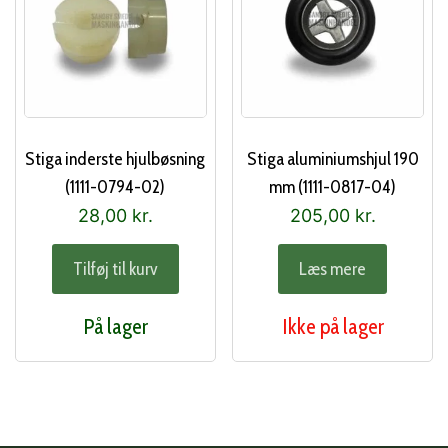
Stiga inderste hjulbøsning
Stiga aluminiumshjul 190
(1111-0794-02)
mm (1111-0817-04)
28,00
kr.
205,00
kr.
Tilføj til kurv
Læs mere
På lager
Ikke på lager