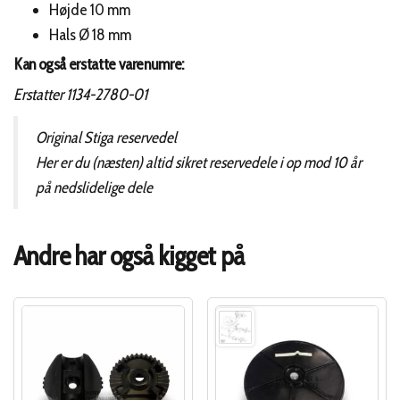
Højde 10 mm
Park Ranger Svan
,
Park Residence 4WD
,
Park Royal
,
Park Royal 4WD
,
Park
Hals Ø 18 mm
Silent
,
Park Silent 14
,
Park Unlimited
,
Park Unlimited 14
,
Park Unlimited Plus
,
E-Park 220
,
Park Excellent
,
Ready Ambiance HST
,
Ready HST
,
Villa 12 HST
,
Kan også erstatte varenumre:
Villa 13 HST
,
Villa 14 HST
,
Villa 15 HST
,
Villa 16 HST
,
Villa 320 HST
,
Villa 520
Erstatter 1134-2780-01
HST
,
Villa Silent
,
Villa Spring
,
Stiga bøsninger
Original Stiga reservedel
Her er du (næsten) altid sikret reservedele i op mod 10 år
på nedslidelige dele
Andre har også kigget på