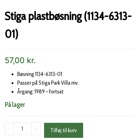
Stiga plastbøsning (1134-6313-
01)
57,00
kr.
Bøsning 1134-6313-01
Passer på Stiga Park Villa mv.
Årgang: 1989 – fortsat
På lager
Stiga
-
+
Tilføj til kurv
plastbøsning