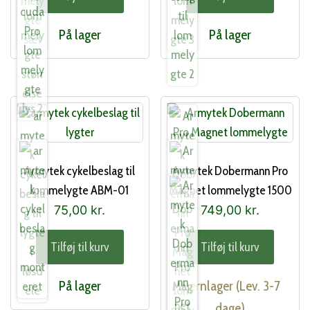
På lager
På lager
Armytek cykelbeslag til
Armytek Dobermann Pro
lommelygte ABM-01
Magnet lommelygte 1500
Lumen
75,00
kr.
749,00
kr.
Tilføj til kurv
Tilføj til kurv
På lager
Fjernlager (Lev. 3-7
dage)