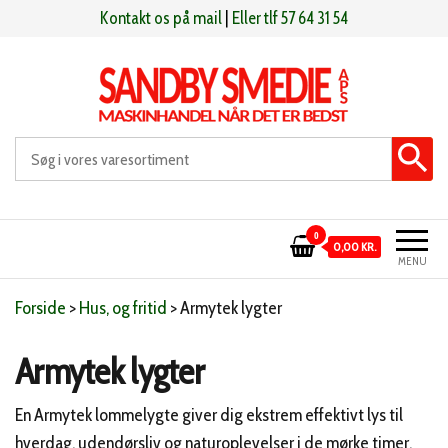
Videre
Kontakt os på mail
|
Eller tlf 57 64 31 54
til
indhold
Sandby smeden
Maskinhandel når det er bedst
0
0,00 KR.
MENU
Forside
>
Hus, og fritid
>
Armytek lygter
Armytek lygter
En Armytek lommelygte giver dig ekstrem effektivt lys til
hverdag, udendørsliv og naturoplevelser i de mørke timer.