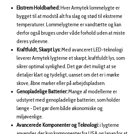
Ekstrem Holdbarhed:
Hver Armytek lommelygte er
bygget til at modstå alt fra slag og stød til ekstreme
temperaturer. Lommelygterne er vandtætte og kan
derfor også bruges under våde forhold uden at miste
deres ydeevne.
Kraftfuldt, Skarpt Lys:
Med avanceret LED-teknologi
leverer Armytek lygterne et skarpt, kraftfuldt lys, som
sikrer optimal synlighed. Det gør det muligt at se
detaljer klart og tydeligt, uanset om det er i mørke
skove, åbne marker eller på arbejdspladsen.
Genopladelige Batterier:
Mange af modellerne er
udstyret med genopladelige batterier, som holder
længe - Det gør dem både økonomiske og
miljøvenlige.
Avancerede Komponenter og Teknologi:
i lygterne
anvendes der kun komponenter fra USA og Japan for at