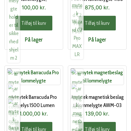
sikkerhedshjelm AHM-04
Lumen
100,00
kr.
875,00
kr.
Tilføj til kurv
Tilføj til kurv
På lager
På lager
Armytek Barracuda Pro
Armytek magnetisk beslag
søgelys 1500 Lumen
til lommelygte AWM-03
1.000,00
kr.
139,00
kr.
Tilføj til kurv
Tilføj til kurv