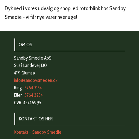
Dyk ned i vores udvalg og shop led rotorblink hos Sandby
Smedie - vi får nye varer hver uge!
OM OS
Sandby Smedie ApS
Suså Landevej 130
4171 Glumsø
info@sandbysmeden.dk
Ring :
5764 3154
Eller :
5764 3254
CVR: 43746995
KONTAKT OS HER
Kontakt – Sandby Smedie