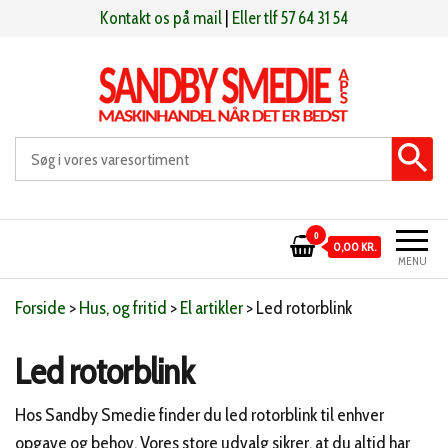
Videre
Kontakt os på mail
|
Eller tlf 57 64 31 54
til
indhold
Sandby smeden
Maskinhandel når det er bedst
0
0,00 KR.
MENU
Forside
>
Hus, og fritid
>
El artikler
>
Led rotorblink
Led rotorblink
Hos Sandby Smedie finder du led rotorblink til enhver
opgave og behov. Vores store udvalg sikrer, at du altid har