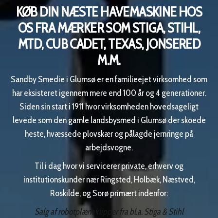
KØB DIN NÆSTE HAVEMASKINE HOS
OS FRA MÆRKER SOM STIGA, STIHL,
MTD, CUB CADET, TEXAS, JONSERED
M.M.
Sandby Smedie i Glumsø er en familieejet virksomhed som
har eksisteret igennem mere end 100 år og 4 generationer.
Siden sin start i 1911 hvor virksomheden hovedsageligt
levede som den gamle landsbysmed i Glumsø der skoede
heste, hvæssede plovskær og pålagde jernringe på
arbejdsvogne.
Til i dag hvor vi servicerer private, erhverv og
institutionskunder nær Ringsted, Holbæk, Næstved,
Roskilde, og Sorø primært indenfor:
Salg af robotplæneklipper fra bl.a. Stiga & Stihl