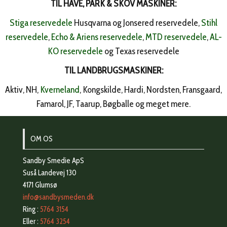
TIL HAVE, PARK & SKOV MASKINER:
Stiga reservedele
Husqvarna og Jonsered reservedele,
Stihl
reservedele
,
Echo & Ariens reservedele
,
MTD reservedele
,
AL-
KO reservedele
og Texas reservedele
TIL LANDBRUGSMASKINER:
Aktiv, NH,
Kverneland
, Kongskilde, Hardi, Nordsten, Fransgaard,
Famarol, JF, Taarup, Bøgballe og meget mere.
OM OS
Sandby Smedie ApS
Suså Landevej 130
4171 Glumsø
info@sandbysmeden.dk
Ring :
5764 3154
Eller :
5764 3254