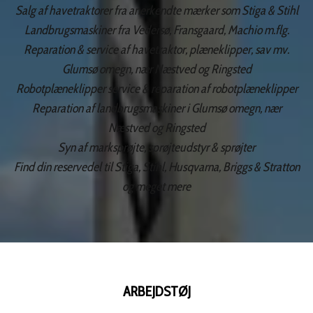
Salg af havetraktorer fra anerkendte mærker som Stiga & Stihl
Landbrugsmaskiner fra Vedersø, Fransgaard, Machio m.flg.
Reparation & service af havetraktor, plæneklipper, sav mv.
Glumsø omegn, nær Næstved og Ringsted
Robotplæneklipper service & reparation af robotplæneklipper
Reparation af landbrugsmaskiner i Glumsø omegn, nær
Næstved og Ringsted
Syn af marksprøjte, sprøjteudstyr & sprøjter
Find din reservedel til Stiga, Stihl, Husqvarna, Briggs & Stratton
og meget mere
ARBEJDSTØJ