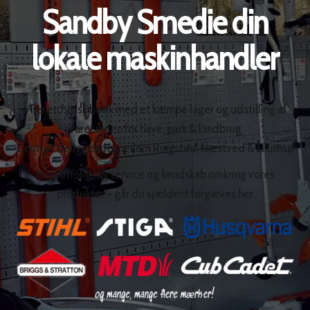
Sandby Smedie din
lokale maskinhandler
Vi er en fysisk butik med et kæmpe lager og udstilling af
varer inden for have, park & landbrug
Centralt beliggende mellem Ringsted, Næstved & Glumsø
Med utrolig høj service og kendskab omkring vores
produkter – går du sjældent forgæves her