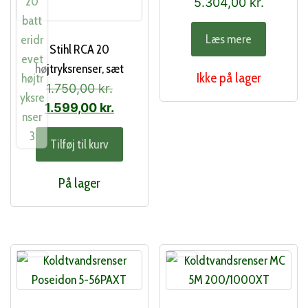
5.304,00
kr.
Læs mere
Stihl RCA 20
højtryksrenser, sæt
Ikke på lager
Den
1.750,00
kr.
oprindelige
Den
1.599,00
kr.
pris
aktuelle
Tilføj til kurv
var:
pris
1.750,00 kr..
er:
På lager
1.599,00 kr..