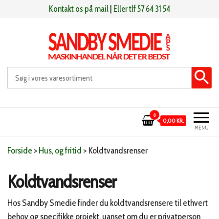
Videre
Kontakt os på mail
|
Eller tlf 57 64 31 54
til
indhold
Sandby smeden
Maskinhandel når det er bedst
0
0,00 KR.
MENU
Forside
>
Hus, og fritid
>
Koldtvandsrenser
Koldtvandsrenser
Hos Sandby Smedie finder du koldtvandsrensere til ethvert
behov og specifikke projekt, uanset om du er privatperson