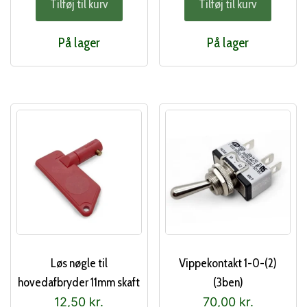
Tilføj til kurv
Tilføj til kurv
På lager
På lager
Løs nøgle til
Vippekontakt 1-0-(2)
hovedafbryder 11mm skaft
(3ben)
12,50
kr.
70,00
kr.