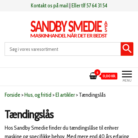
Videre
Kontakt os på mail
|
Eller tlf 57 64 31 54
til
indhold
Sandby smeden
Maskinhandel når det er bedst
0
0,00 KR.
MENU
Forside
>
Hus, og fritid
>
El artikler
>
Tændingslås
Tændingslås
Hos Sandby Smedie finder du tændingslåse til enhver
maskine og specifikke behov. Med mere end 40 års erfaring