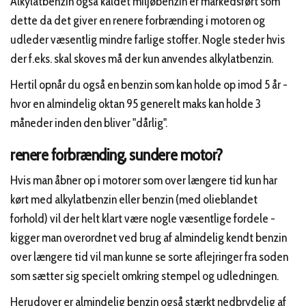
Alkylatbenzin også kaldet miljøbenzin er markedsført som
dette da det giver en renere forbrænding i motoren og
udleder væsentlig mindre farlige stoffer. Nogle steder hvis
der f.eks. skal skoves må der kun anvendes alkylatbenzin.
Hertil opnår du også en benzin som kan holde op imod 5 år -
hvor en almindelig oktan 95 generelt maks kan holde 3
måneder inden den bliver "dårlig".
renere forbrænding, sundere motor?
Hvis man åbner op i motorer som over længere tid kun har
kørt med alkylatbenzin eller benzin (med olieblandet
forhold) vil der helt klart være nogle væsentlige fordele -
kigger man overordnet ved brug af almindelig kendt benzin
over længere tid vil man kunne se sorte aflejringer fra soden
som sætter sig specielt omkring stempel og udledningen.
Herudover er almindelig benzin også stærkt nedbrydelig af