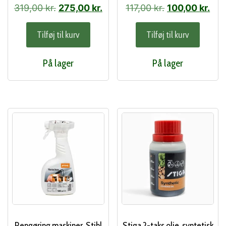
9247-01)
Den
Den
Den
De
319,00
kr.
275,00
kr.
117,00
kr.
100,00
kr.
oprindelige
aktuelle
oprindelige
aktu
Tilføj til kurv
Tilføj til kurv
pris
pris
pris
pris
var:
er:
var:
er:
På lager
På lager
319,00 kr..
275,00 kr..
117,00 kr..
100,
Rengøring maskiner, Stihl
Stiga 2-taks olie, syntetisk