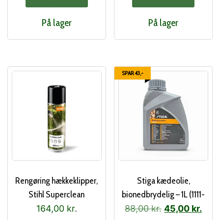
På lager
På lager
SPAR 43,-
Rengøring hækkeklipper,
Stiga kædeolie,
Stihl Superclean
bionedbrydelig – 1L (1111-
9276-01)
Den
Den
164,00
kr.
88,00
kr.
45,00
kr.