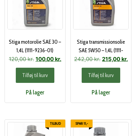
Stiga motorolie SAE 30 –
Stiga transmissionsolie
1,4L (1111-9236-01)
SAE 5W50 – 1,4L (1111-
9281-01)
Den
Den
Den
De
120,00
kr.
100,00
kr.
242,00
kr.
215,00
kr.
oprindelige
aktuelle
oprindelige
akt
Tilføj til kurv
Tilføj til kurv
pris
pris
pris
pri
var:
er:
var:
er:
På lager
På lager
120,00 kr..
100,00 kr..
242,00 kr..
215
TILBUD
SPAR 11,-