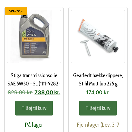
SPAR 91,-
Stiga transmissionsolie
Gearfedt hækkeklippere,
SAE 5W50 – 5L (1111-9282-
Stihl Multilub 225 g
01)
Den
Den
829,00
kr.
738,00
kr.
174,00
kr.
oprindelige
aktuelle
Tilføj til kurv
Tilføj til kurv
pris
pris
var:
er:
På lager
Fjernlager (Lev. 3-7
829,00 kr..
738,00 kr..