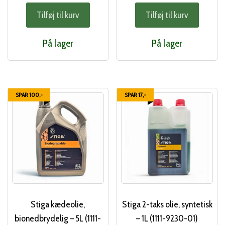
oprindelige
aktu
Tilføj til kurv
Tilføj til kurv
pris
pris
var:
er:
På lager
På lager
88,00 kr..
45,0
SPAR 100,-
SPAR 17,-
Stiga kædeolie,
Stiga 2-taks olie, syntetisk
bionedbrydelig – 5L (1111-
– 1L (1111-9230-01)