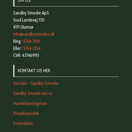
OM OS
Sandby Smedie ApS
Suså Landevej 130
4171 Glumsø
info@sandbysmeden.dk
Ring :
5764 3154
Eller :
5764 3254
CVR: 43746995
KONTAKT OS HER
Kontakt – Sandby Smedie
Sandby Smedie om os
Handelsbetingelser
Privatlivspolitik
Fortrydelse