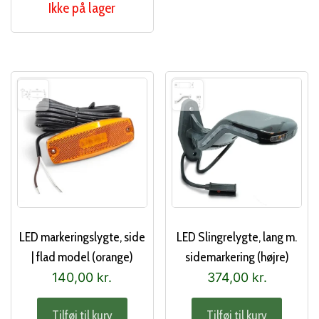
Ikke på lager
LED markeringslygte, side
LED Slingrelygte, lang m.
| flad model (orange)
sidemarkering (højre)
140,00
kr.
374,00
kr.
Tilføj til kurv
Tilføj til kurv