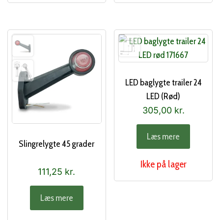
LED baglygte trailer 24
LED (Rød)
305,00
kr.
Læs mere
Slingrelygte 45 grader
Ikke på lager
111,25
kr.
Læs mere