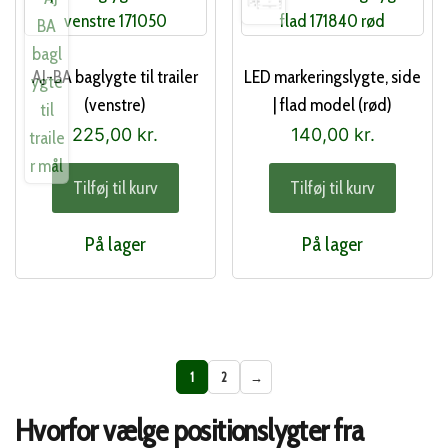
AJ-BA baglygte til trailer
LED markeringslygte, side
(venstre)
| flad model (rød)
225,00
kr.
140,00
kr.
Tilføj til kurv
Tilføj til kurv
På lager
På lager
1
2
→
Hvorfor vælge positionslygter fra