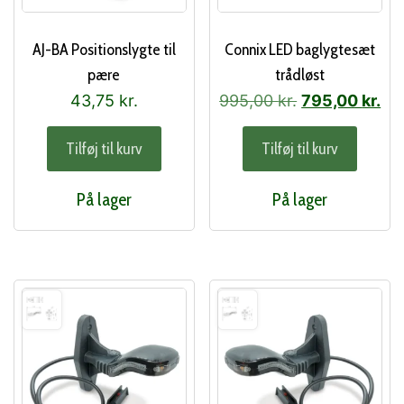
AJ-BA Positionslygte til
Connix LED baglygtesæt
pære
trådløst
Den
De
43,75
kr.
995,00
kr.
795,00
kr.
oprindelige
akt
Tilføj til kurv
Tilføj til kurv
pris
pri
var:
er:
På lager
På lager
995,00 kr..
795