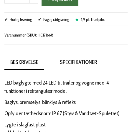
baglygte
trailer
Hurtig levering
24
Faglig rådgivning
4,9 på Trustpilot
LED
Varenummer (SKU):
HC171668
(klar)
antal
BESKRIVELSE
SPECIFIKATIONER
LED baglygte med 24 LED til trailer og vogne med 4
funktioner i rektangulær model
Baglys, bremselys, blinklys & refleks
Opfylder tæthedsnorm IP 67 (Støv & Vandtæt-Spuletæt)
Lygte i slagfast plast