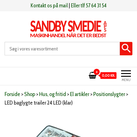
Videre
Kontakt os på mail
|
Eller tlf 57 64 31 54
til
indhold
Sandby smeden
Maskinhandel når det er bedst
0
0,00 KR.
MENU
Forside
>
Shop
>
Hus, og fritid
>
El artikler
>
Positionslygter
>
LED baglygte trailer 24 LED (klar)