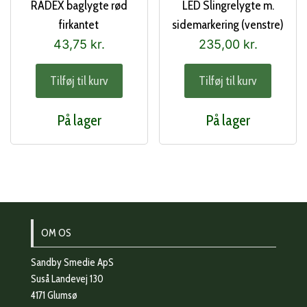
RADEX baglygte rød
LED Slingrelygte m.
firkantet
sidemarkering (venstre)
43,75
kr.
235,00
kr.
Tilføj til kurv
Tilføj til kurv
På lager
På lager
OM OS
Sandby Smedie ApS
Suså Landevej 130
4171 Glumsø