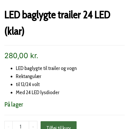
LED baglygte trailer 24 LED
(klar)
280,00
kr.
LED baglygte til trailer og vogn
Rektangulær
til 12/24 volt
Med 24 LED lysdioder
På lager
LED
-
+
Tilføj til kurv