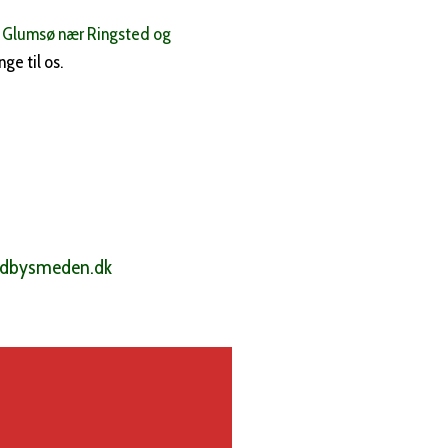
i
Glumsø nær Ringsted og
ge til os.
ndbysmeden.dk