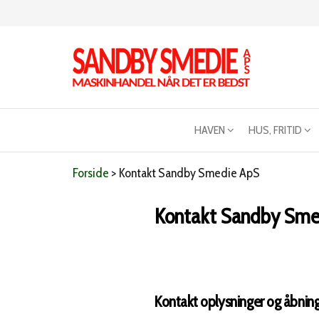
Videre
til
indhold
Sandby
Maskinhandel
når det er
smeden
bedst
HAVEN
HUS, FRITID
Forside
>
Kontakt Sandby Smedie ApS
Kontakt Sandby Sme
Kontakt oplysninger og åbnin