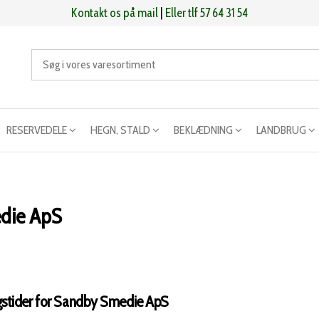
Kontakt os på mail
|
Eller tlf 57 64 31 54
RESERVEDELE
HEGN, STALD
BEKLÆDNING
LANDBRUG
die ApS
gstider for Sandby Smedie ApS