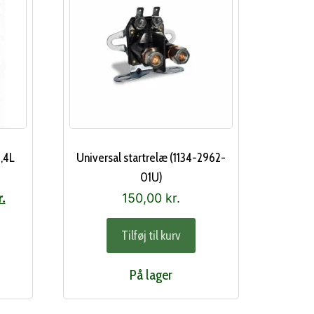
1,4L
Universal startrelæ (1134-2962-
01U)
Den
r.
150,00
kr.
ge
aktuelle
Tilføj til kurv
pris
er:
På lager
..
100,00 kr..