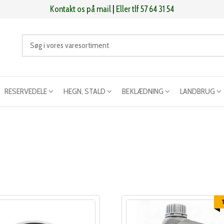
Kontakt os på mail
|
Eller tlf 57 64 31 54
RESERVEDELE
HEGN, STALD
BEKLÆDNING
LANDBRUG