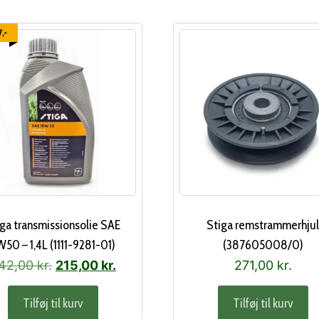
,-
iga transmissionsolie SAE
Stiga remstrammerhju
50 – 1,4L (1111-9281-01)
(387605008/0)
Den
Den
42,00
kr.
215,00
kr.
271,00
kr.
oprindelige
aktuelle
Tilføj til kurv
Tilføj til kurv
pris
pris