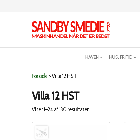
Videre
til
indhold
Sandby
Maskinhandel
når det er
smeden
bedst
HAVEN
HUS, FRITID
Forside
>
Villa 12 HST
Villa 12 HST
Sorteret
Viser 1–24 af 130 resultater
efter
popularitet