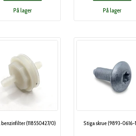
var:
er:
På lager
På lager
242,00 kr..
215,00 kr..
 benzinfilter (118550427/0)
Stiga skrue (9893-0616-