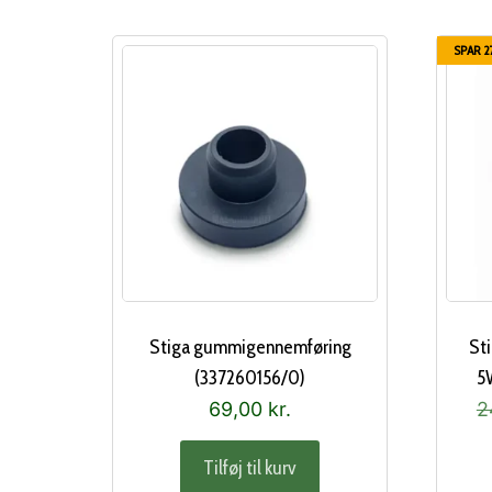
SPAR 27
Stiga gummigennemføring
St
(337260156/0)
5W
69,00
kr.
2
Tilføj til kurv