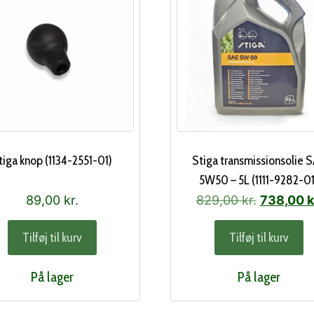
tiga knop (1134-2551-01)
Stiga transmissionsolie 
5W50 – 5L (1111-9282-01
Den
89,00
kr.
829,00
kr.
738,00
k
oprindeli
Tilføj til kurv
Tilføj til kurv
pris
var:
På lager
På lager
829,00 kr