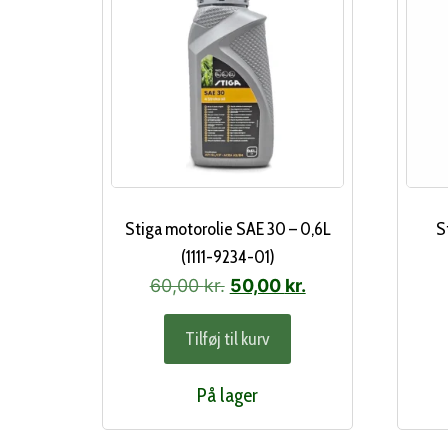
Stiga motorolie SAE 30 – 0,6L
S
(1111-9234-01)
Den
Den
60,00
kr.
50,00
kr.
oprindelige
aktuelle
Tilføj til kurv
pris
pris
var:
er:
På lager
60,00 kr..
50,00 kr..