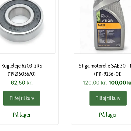
Kugleleje 6203-2RS
Stiga motorolie SAE 30 – 
(119216056/0)
(1111-9236-01)
Den
62,50
kr.
120,00
kr.
100,00
k
oprindeli
Tilføj til kurv
Tilføj til kurv
pris
var:
På lager
På lager
120,00 kr