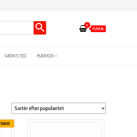
0
0,00 kr.
VÆRKSTED
MÆRKER
TILBUD