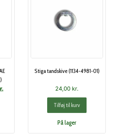
SAE
Stiga tandskive (1134-4981-01)
)
Den
r.
24,00
kr.
ge
aktuelle
Tilføj til kurv
pris
er:
På lager
..
738,00 kr..