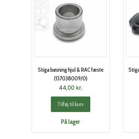
Stiga bøsning hjul & RAC fæste
Stig
(137038009/0)
44,00
kr.
Tilføj til kurv
På lager