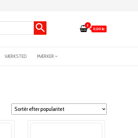
0
0,00 kr.
VÆRKSTED
MÆRKER