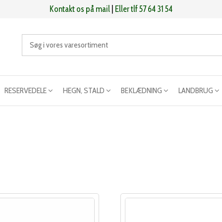
Kontakt os på mail
|
Eller tlf 57 64 31 54
RESERVEDELE
HEGN, STALD
BEKLÆDNING
LANDBRUG