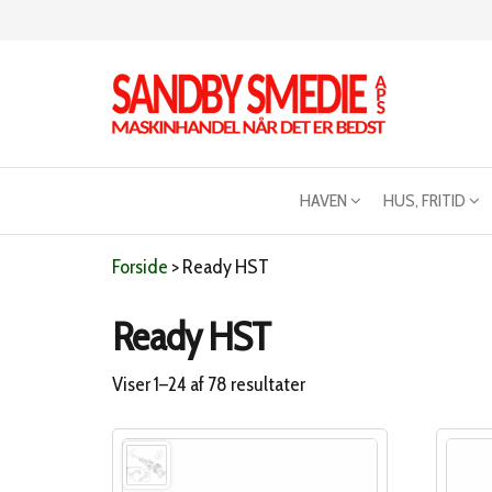
Videre
til
indhold
Sandby
Maskinhandel
når det er
smeden
bedst
HAVEN
HUS, FRITID
Forside
>
Ready HST
Ready HST
Sorteret
Viser 1–24 af 78 resultater
efter
popularitet