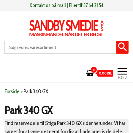
Videre
Kontakt os på mail
|
Eller tlf 57 64 31 54
til
indhold
Sandby smeden
Maskinhandel når det er bedst
0
0,00 KR.
MENU
Forside
>
Park 340 GX
Park 340 GX
Find reservedele til Stiga Park 340 GX rider herunder. Vi har
sørget for at gøre det nemt for dig at finde præcis de dele