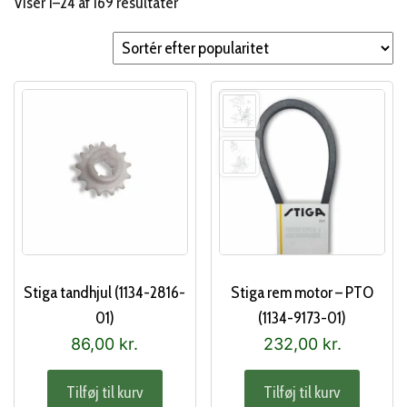
Sorteret
Viser 1–24 af 169 resultater
efter
popularitet
Stiga tandhjul (1134-2816-
Stiga rem motor – PTO
01)
(1134-9173-01)
86,00
kr.
232,00
kr.
Tilføj til kurv
Tilføj til kurv