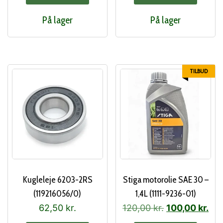
På lager
På lager
TILBUD
Kugleleje 6203-2RS
Stiga motorolie SAE 30 –
(119216056/0)
1,4L (1111-9236-01)
Den
De
62,50
kr.
120,00
kr.
100,00
kr.
oprindelige
akt