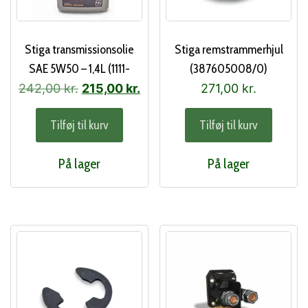
Stiga transmissionsolie
Stiga remstrammerhjul
SAE 5W50 – 1,4L (1111-
(387605008/0)
9281-01)
Den
Den
242,00
kr.
215,00
kr.
271,00
kr.
oprindelige
aktuelle
Tilføj til kurv
Tilføj til kurv
pris
pris
var:
er:
På lager
På lager
242,00 kr..
215,00 kr..