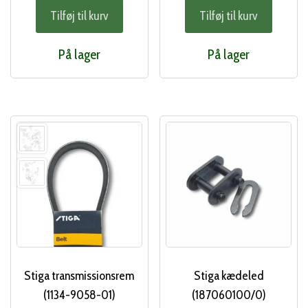
Tilføj til kurv
Tilføj til kurv
pris
pri
var:
er:
På lager
På lager
120,00 kr..
100
Stiga transmissionsrem
Stiga kædeled
(1134-9058-01)
(187060100/0)