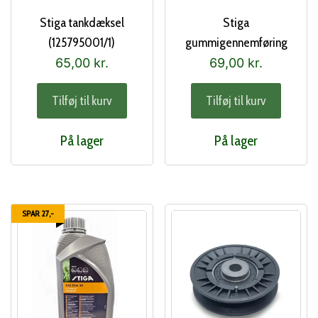
Stiga tankdæksel
Stiga
(125795001/1)
gummigennemføring
(337260156/0)
65,00
kr.
69,00
kr.
Tilføj til kurv
Tilføj til kurv
På lager
På lager
SPAR 27,-