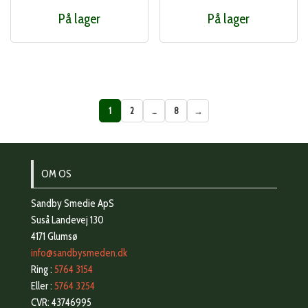
På lager
På lager
1
2
…
8
→
OM OS
Sandby Smedie ApS
Suså Landevej 130
4171 Glumsø
info@sandbysmeden.dk
Ring :
5764 3154
Eller :
5764 3254
CVR: 43746995