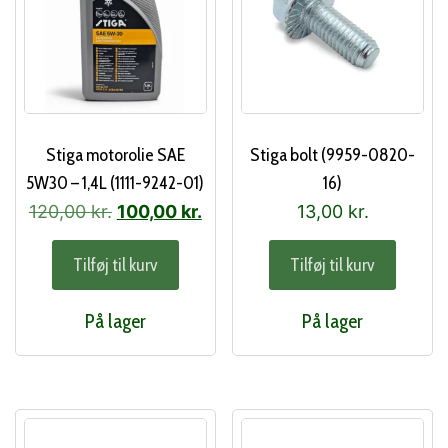
Stiga motorolie SAE
Stiga bolt (9959-0820-
5W30 – 1,4L (1111-9242-01)
16)
Den
Den
120,00
kr.
100,00
kr.
13,00
kr.
oprindelige
aktuelle
Tilføj til kurv
Tilføj til kurv
pris
pris
var:
er:
På lager
På lager
120,00 kr..
100,00 kr..