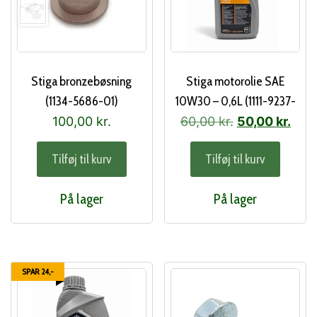
Stiga bronzebøsning
Stiga motorolie SAE
(1134-5686-01)
10W30 – 0,6L (1111-9237-
01)
Den
Den
100,00
kr.
60,00
kr.
50,00
kr.
oprindelige
aktu
Tilføj til kurv
Tilføj til kurv
pris
pris
var:
er:
På lager
På lager
60,00 kr..
50,0
SPAR 24,-