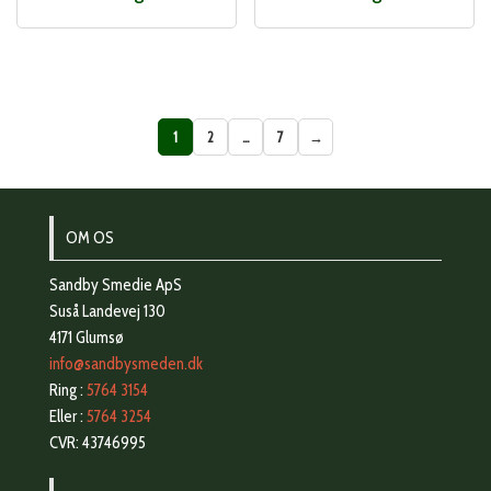
1
2
…
7
→
OM OS
Sandby Smedie ApS
Suså Landevej 130
4171 Glumsø
info@sandbysmeden.dk
Ring :
5764 3154
Eller :
5764 3254
CVR: 43746995