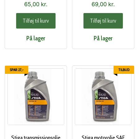
(337260156/0)
65,00
kr.
69,00
kr.
Tilføj til kurv
Tilføj til kurv
På lager
På lager
SPAR 27,-
TILBUD
Stiga transmissionsolie
Stiga motorolie SAE