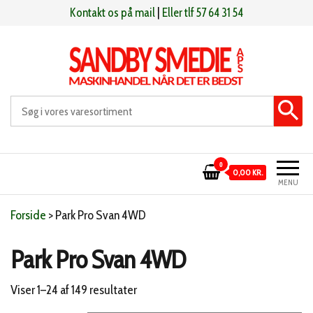
Videre
Kontakt os på mail
|
Eller tlf 57 64 31 54
til
indhold
Sandby smeden
Maskinhandel når det er bedst
0
0,00 KR.
MENU
Forside
>
Park Pro Svan 4WD
Park Pro Svan 4WD
Sorteret
Viser 1–24 af 149 resultater
efter