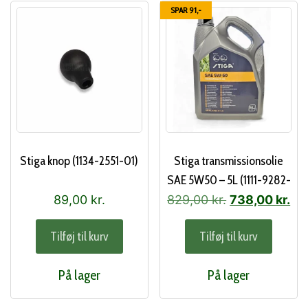
SPAR 91,-
Stiga knop (1134-2551-01)
Stiga transmissionsolie
SAE 5W50 – 5L (1111-9282-
01)
Den
De
89,00
kr.
829,00
kr.
738,00
kr.
oprindelige
akt
Tilføj til kurv
Tilføj til kurv
pris
pri
var:
er:
På lager
På lager
829,00 kr..
738