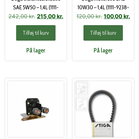
SAE 5W50 – 1,4L (1111-
10W30 – 1,4L (1111-9238-
9281-01)
01)
Den
Den
Den
De
242,00
kr.
215,00
kr.
120,00
kr.
100,00
kr.
oprindelige
aktuelle
oprindelige
akt
Tilføj til kurv
Tilføj til kurv
pris
pris
pris
pri
var:
er:
var:
er:
På lager
På lager
242,00 kr..
215,00 kr..
120,00 kr..
100