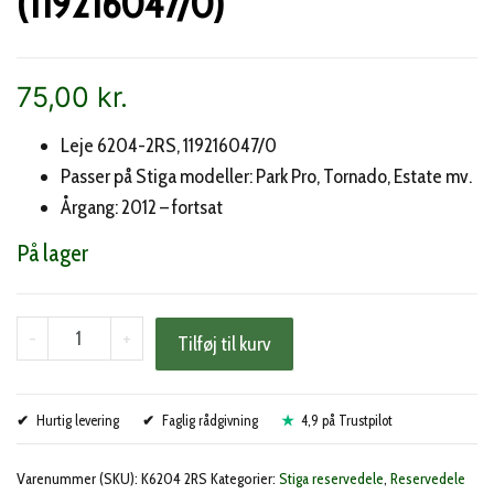
(119216047/0)
75,00
kr.
Leje 6204-2RS, 119216047/0
Passer på Stiga modeller: Park Pro, Tornado, Estate mv.
Årgang: 2012 – fortsat
På lager
Stiga
-
+
Tilføj til kurv
leje
6204-
Hurtig levering
2RS
Faglig rådgivning
4,9 på Trustpilot
(119216047/0)
Varenummer (SKU):
K6204 2RS
Kategorier:
Stiga reservedele
,
Reservedele
antal