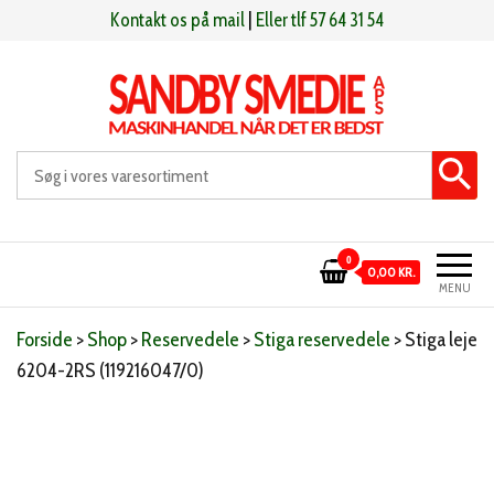
Videre
Kontakt os på mail
|
Eller tlf 57 64 31 54
til
indhold
Sandby smeden
Maskinhandel når det er bedst
0
0,00 KR.
MENU
Forside
>
Shop
>
Reservedele
>
Stiga reservedele
>
Stiga leje
6204-2RS (119216047/0)