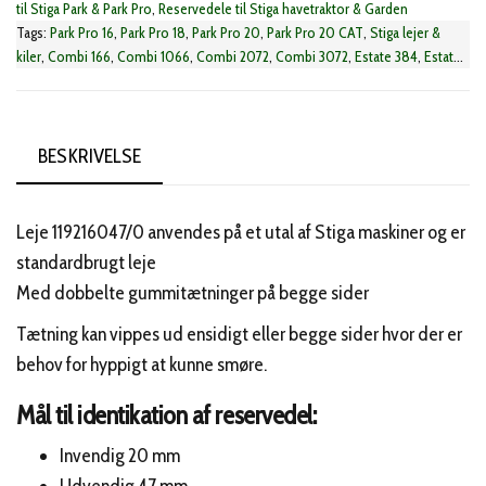
til Stiga Park & Park Pro
,
Reservedele til Stiga havetraktor & Garden
Tags:
Park Pro 16
,
Park Pro 18
,
Park Pro 20
,
Park Pro 20 CAT
,
Stiga lejer &
kiler
,
Combi 166
,
Combi 1066
,
Combi 2072
,
Combi 3072
,
Estate 384
,
Estate
398
,
Estate 584
,
Estate 598
,
Estate 792
,
Estate 2084
,
Estate 2398
,
Estate
3084
,
Estate 3098
,
Estate 3384
,
Estate 3398
,
Estate 4084
,
Estate 4092
,
Estate 4098
,
Estate 4102
,
Estate 4398
,
Estate 5092
,
Estate 5102
,
Estate
6092
,
Estate 6102
,
Estate 6122
,
Estate 7102
,
Estate 7122
,
Estate 9102
,
Estate
BESKRIVELSE
9122
,
Estate Baron
,
Estate Basic
,
Estate Collector
,
Estate Grand Royal
,
Estate
Grand Tornado
,
Estate Master
,
Estate Mirage
,
Estate President
,
Estate Pro
20
,
Estate Pro 22
,
Estate Pro 25
,
Estate Pro 9102
,
Estate Pro 9122
,
Estate
Leje 119216047/0 anvendes på et utal af Stiga maskiner og er
Royal
,
Estate Royal Pro
,
Estate Senator
,
Estate Special
,
Estate Tornado
,
standardbrugt leje
Garden 6
,
Garden 6E
,
Garden 8E
,
Garden 600
,
Garden 600E
,
Garden 800E
,
Med dobbelte gummitætninger på begge sider
Garden 872E
,
Garden 1000E
,
Garden 1072E
,
Garden Battery
,
Garden
Collector
,
Garden Combi
,
Garden Compact
,
Garden Multiclip
,
SD 98
,
SD
Tætning kan vippes ud ensidigt eller begge sider hvor der er
108
,
Tornado 398
,
Tornado 598
,
Tornado 1066
,
Tornado 2098
,
Tornado
behov for hyppigt at kunne smøre.
2108
,
Tornado 2198
,
Tornado 3098
,
Tornado 3108
,
Tornado 3198
,
Tornado
3308
,
Tornado 4108
,
Tornado 4308
,
Tornado 5108
,
Tornado 6108
,
Mål til identikation af reservedel:
Tornado 6118
,
Tornado 6121
,
Tornado 7108
,
Tornado 7118
,
Tornado 7121
,
Tornado 9121
,
Tornado Pro 9118
,
Tornado Pro 9121
,
Tornado Special
Invendig 20 mm