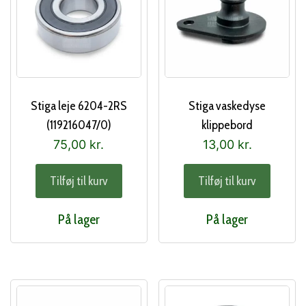
Stiga leje 6204-2RS
Stiga vaskedyse
(119216047/0)
klippebord
(125033060/0)
75,00
kr.
13,00
kr.
Tilføj til kurv
Tilføj til kurv
På lager
På lager