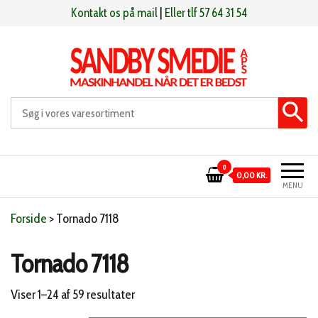
Videre
Kontakt os på mail
|
Eller tlf 57 64 31 54
til
indhold
Sandby smeden
Maskinhandel når det er bedst
0
0,00 KR.
MENU
Forside
>
Tornado 7118
Tornado 7118
Sorteret
Viser 1–24 af 59 resultater
efter