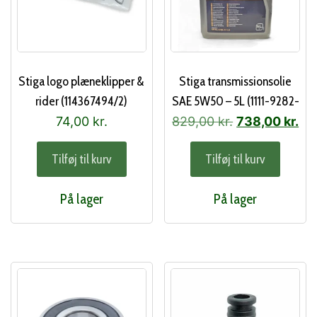
Stiga logo plæneklipper &
Stiga transmissionsolie
rider (114367494/2)
SAE 5W50 – 5L (1111-9282-
01)
Den
De
74,00
kr.
829,00
kr.
738,00
kr.
oprindelige
akt
Tilføj til kurv
Tilføj til kurv
pris
pri
var:
er:
På lager
På lager
829,00 kr..
738