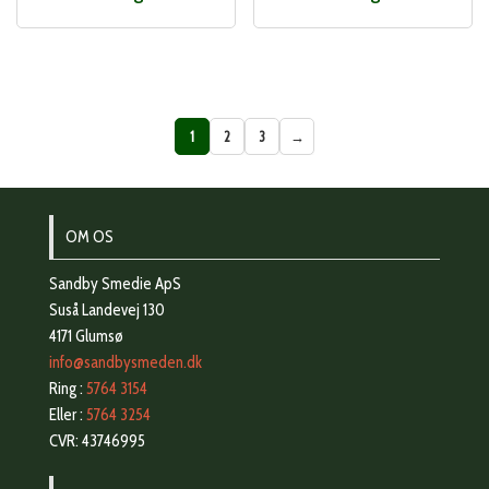
1
2
3
→
OM OS
Sandby Smedie ApS
Suså Landevej 130
4171 Glumsø
info@sandbysmeden.dk
Ring :
5764 3154
Eller :
5764 3254
CVR: 43746995