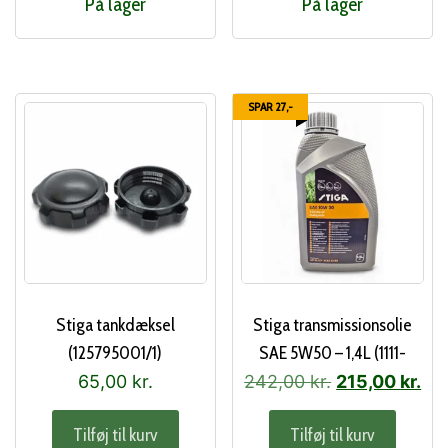
På lager
På lager
SPAR 27,-
Stiga tankdæksel
Stiga transmissionsolie
(125795001/1)
SAE 5W50 – 1,4L (1111-
9281-01)
Den
De
65,00
kr.
242,00
kr.
215,00
kr.
oprindelige
akt
Tilføj til kurv
Tilføj til kurv
pris
pri