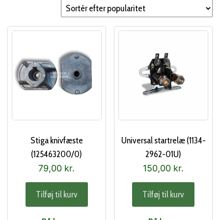
popularitet
Stiga knivfæste
Universal startrelæ (1134-
(125463200/0)
2962-01U)
79,00
kr.
150,00
kr.
Tilføj til kurv
Tilføj til kurv