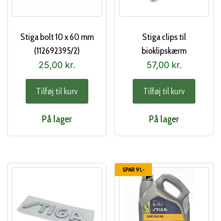
Stiga bolt 10 x 60 mm
Stiga clips til
(112692395/2)
bioklipskærm
(118737221/0)
25,00
kr.
57,00
kr.
Tilføj til kurv
Tilføj til kurv
På lager
På lager
SPAR 91,-