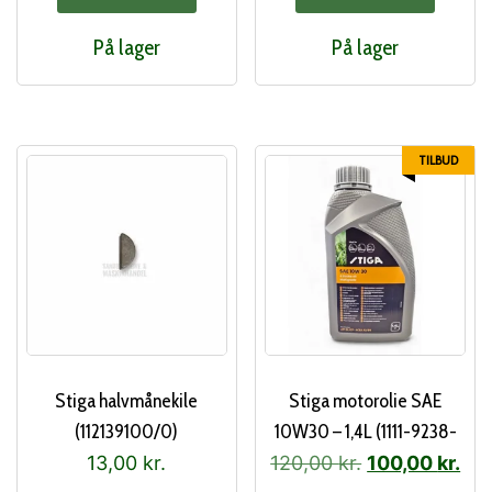
var:
er:
På lager
På lager
242,00 kr..
215
TILBUD
Stiga halvmånekile
Stiga motorolie SAE
(112139100/0)
10W30 – 1,4L (1111-9238-
01)
Den
De
13,00
kr.
120,00
kr.
100,00
kr.