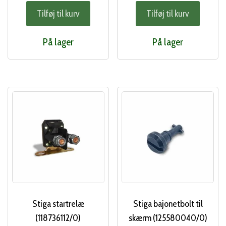
oprindelige
akt
Tilføj til kurv
Tilføj til kurv
pris
pri
var:
er:
På lager
På lager
120,00 kr..
100
Stiga startrelæ
Stiga bajonetbolt til
(118736112/0)
skærm (125580040/0)