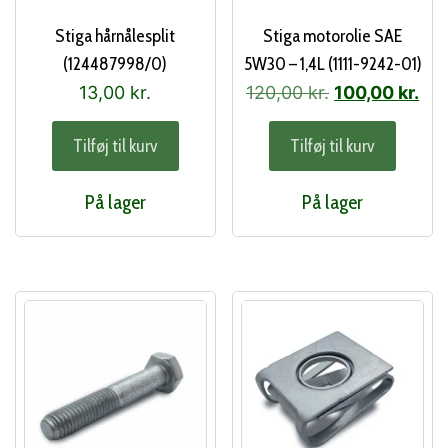
Stiga hårnålesplit
Stiga motorolie SAE
(124487998/0)
5W30 – 1,4L (1111-9242-01)
Den
De
13,00
kr.
120,00
kr.
100,00
kr.
oprindelige
akt
Tilføj til kurv
Tilføj til kurv
pris
pri
var:
er:
På lager
På lager
120,00 kr..
100