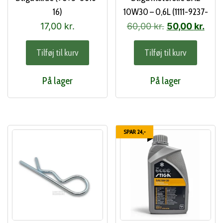
16)
10W30 – 0,6L (1111-9237-
01)
Den
Den
17,00
kr.
60,00
kr.
50,00
kr.
oprindelige
aktu
Tilføj til kurv
Tilføj til kurv
pris
pris
var:
er:
På lager
På lager
60,00 kr..
50,0
SPAR 24,-