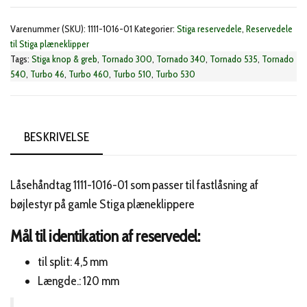
1016-
Varenummer (SKU):
1111-1016-01
Kategorier:
Stiga reservedele
,
Reservedele
01)
til Stiga plæneklipper
antal
Tags:
Stiga knop & greb
,
Tornado 300
,
Tornado 340
,
Tornado 535
,
Tornado
540
,
Turbo 46
,
Turbo 460
,
Turbo 510
,
Turbo 530
BESKRIVELSE
Låsehåndtag 1111-1016-01 som passer til fastlåsning af
bøjlestyr på gamle Stiga plæneklippere
Mål til identikation af reservedel:
til split: 4,5 mm
Længde.: 120 mm