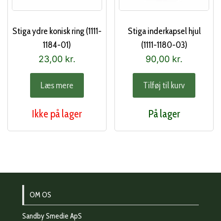
Stiga ydre konisk ring (1111-
Stiga inderkapsel hjul
1184-01)
(1111-1180-03)
23,00
kr.
90,00
kr.
Læs mere
Tilføj til kurv
Ikke på lager
På lager
OM OS
Sandby Smedie ApS