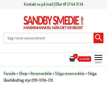
Videre
Kontakt os på mail
|
Eller tlf 57 64 31 54
til
indhold
Sandby smeden
Maskinhandel når det er bedst
0
0,00 KR.
MENU
Forside
>
Shop
>
Reservedele
>
Stiga reservedele
>
Stiga
låsehåndtag styr (1111-1016-01)