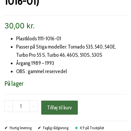
1016-01)
30,00
kr.
Plastklods 1111-1016-01
Passer på Stiga modeller: Tornado 535, 540, 540E,
Turbo Pro 55 S, Turbo 46, 460S, 510S, 530S
Årgang 1989 – 1993
OBS : gammel reservedel
På lager
Stiga
-
+
Tilføj til kurv
låsehåndtag
styr
Hurtig levering
(1111-
Faglig rådgivning
4,9 på Trustpilot