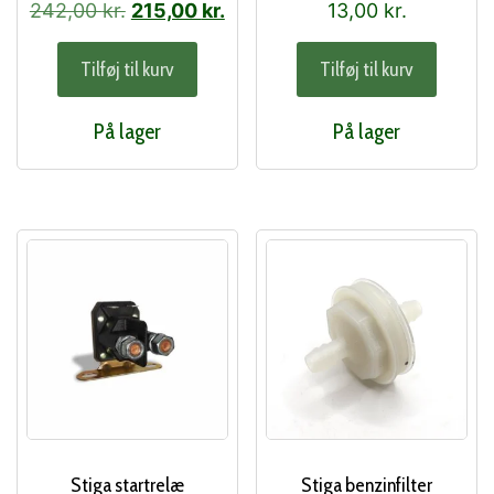
9281-01)
Den
Den
242,00
kr.
215,00
kr.
13,00
kr.
oprindelige
aktuelle
Tilføj til kurv
Tilføj til kurv
pris
pris
var:
er:
På lager
På lager
242,00 kr..
215,00 kr..
Stiga startrelæ
Stiga benzinfilter