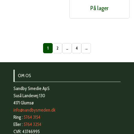
På lager
1
2
…
4
→
OM OS
Sandby Smedie ApS
Suså Landevej 130
4171 Glumsø
info@sandbysmeden.dk
Ring :
5764 3154
Eller :
5764 3254
CVR: 43746995