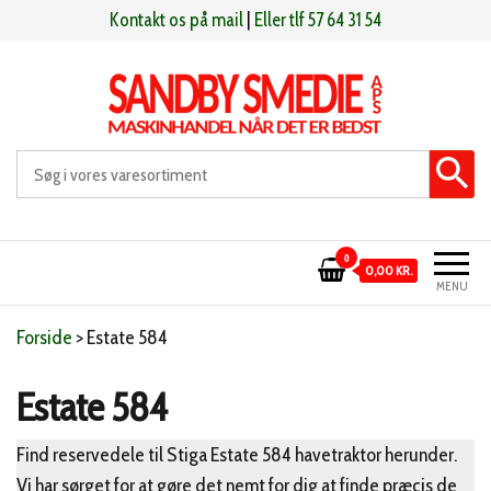
Videre
Kontakt os på mail
|
Eller tlf 57 64 31 54
til
indhold
Sandby smeden
Maskinhandel når det er bedst
0
0,00 KR.
MENU
Forside
>
Estate 584
Estate 584
Find reservedele til Stiga Estate 584 havetraktor herunder.
Vi har sørget for at gøre det nemt for dig at finde præcis de