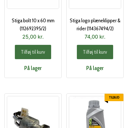
Stiga bolt 10 x 60 mm
Stiga logo plæneklipper &
(112692395/2)
rider (114367494/2)
25,00
kr.
74,00
kr.
Tilføj til kurv
Tilføj til kurv
På lager
På lager
TILBUD