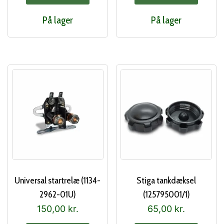
var:
er:
På lager
På lager
120,00 kr..
100,00 kr..
Universal startrelæ (1134-
Stiga tankdæksel
2962-01U)
(125795001/1)
150,00
kr.
65,00
kr.