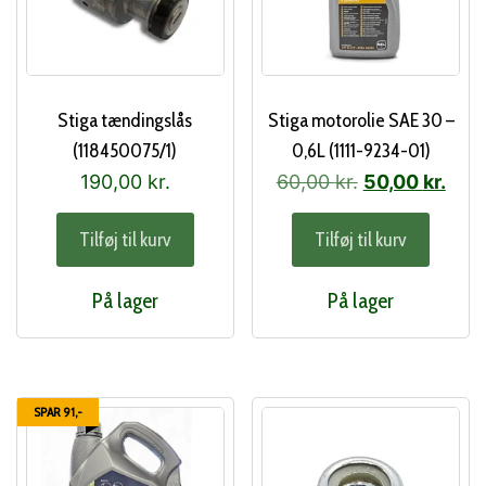
Stiga tændingslås
Stiga motorolie SAE 30 –
(118450075/1)
0,6L (1111-9234-01)
Den
Den
190,00
kr.
60,00
kr.
50,00
kr.
oprindelige
aktu
Tilføj til kurv
Tilføj til kurv
pris
pris
var:
er:
På lager
På lager
60,00 kr..
50,0
SPAR 91,-