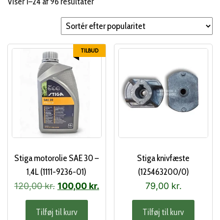
Sorteret
Viser 1–24 af 96 resultater
efter
popularitet
TILBUD
Stiga motorolie SAE 30 –
Stiga knivfæste
1,4L (1111-9236-01)
(125463200/0)
Den
Den
120,00
kr.
100,00
kr.
79,00
kr.
oprindelige
aktuelle
Tilføj til kurv
Tilføj til kurv
pris
pris