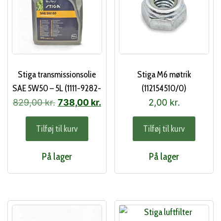
Stiga transmissionsolie
Stiga M6 møtrik
SAE 5W50 – 5L (1111-9282-
(112154510/0)
01)
Den
Den
829,00
kr.
738,00
kr.
2,00
kr.
oprindelige
aktuelle
Tilføj til kurv
Tilføj til kurv
pris
pris
var:
er:
På lager
På lager
829,00 kr..
738,00 kr..