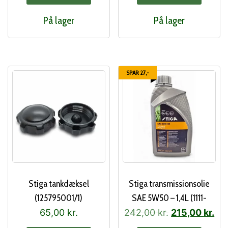
På lager
På lager
SPAR 27,-
Stiga tankdæksel
Stiga transmissionsolie
(125795001/1)
SAE 5W50 – 1,4L (1111-
9281-01)
Den
De
65,00
kr.
242,00
kr.
215,00
kr.
oprindelige
akt