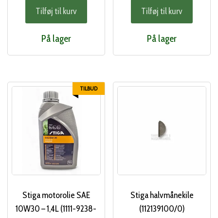
Tilføj til kurv
Tilføj til kurv
pris
pri
var:
er:
På lager
På lager
242,00 kr..
215
TILBUD
Stiga motorolie SAE
Stiga halvmånekile
10W30 – 1,4L (1111-9238-
(112139100/0)