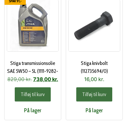
SPAR 91,-
Stiga transmissionsolie
Stiga knivbolt
SAE 5W50 – 5L (1111-9282-
(112735694/0)
01)
Den
Den
829,00
kr.
738,00
kr.
16,00
kr.
oprindelige
aktuelle
Tilføj til kurv
Tilføj til kurv
pris
pris
var:
er:
På lager
På lager
829,00 kr..
738,00 kr..