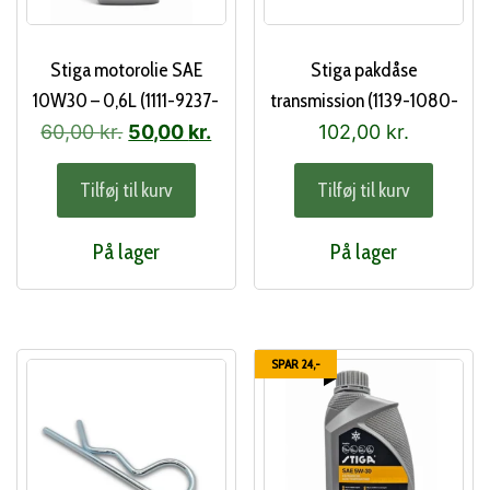
Stiga motorolie SAE
Stiga pakdåse
10W30 – 0,6L (1111-9237-
transmission (1139-1080-
01)
01)
Den
Den
60,00
kr.
50,00
kr.
102,00
kr.
oprindelige
aktuelle
Tilføj til kurv
Tilføj til kurv
pris
pris
var:
er:
På lager
På lager
60,00 kr..
50,00 kr..
SPAR 24,-