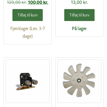
01)
Den
Den
120,00
kr.
100,00
kr.
13,00
kr.
oprindelige
aktuelle
Tilføj til kurv
Tilføj til kurv
pris
pris
var:
er:
Fjernlager (Lev. 3-7
På lager
120,00 kr..
100,00 kr..
dage)