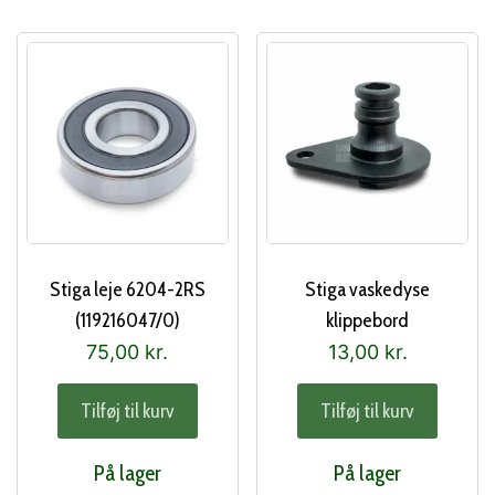
Stiga leje 6204-2RS
Stiga vaskedyse
(119216047/0)
klippebord
(125033060/0)
75,00
kr.
13,00
kr.
Tilføj til kurv
Tilføj til kurv
På lager
På lager