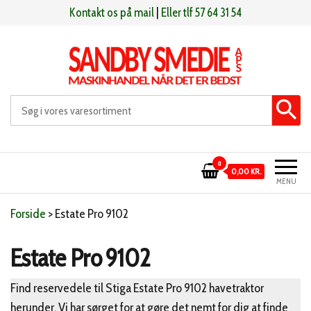
Videre
Kontakt os på mail
|
Eller tlf 57 64 31 54
til
indhold
Sandby smeden
Maskinhandel når det er bedst
0
0,00 KR.
MENU
Forside
>
Estate Pro 9102
Estate Pro 9102
Find reservedele til Stiga Estate Pro 9102 havetraktor
herunder. Vi har sørget for at gøre det nemt for dig at finde