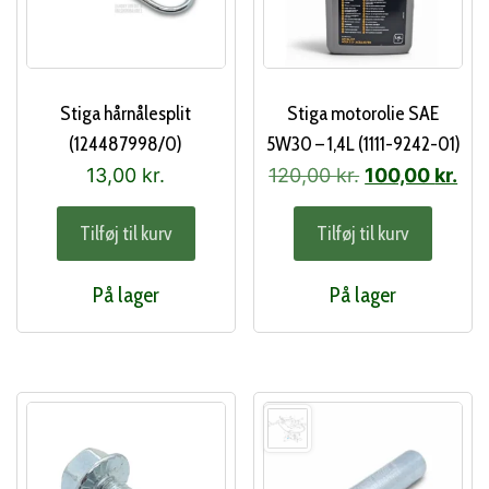
Stiga hårnålesplit
Stiga motorolie SAE
(124487998/0)
5W30 – 1,4L (1111-9242-01)
Den
De
13,00
kr.
120,00
kr.
100,00
kr.
oprindelige
akt
Tilføj til kurv
Tilføj til kurv
pris
pri
var:
er:
På lager
På lager
120,00 kr..
100