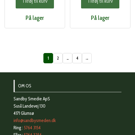
Tilføj til kurv
Tilføj til kurv
På lager
På lager
1
2
…
4
→
OM OS
Sandby Smedie ApS
Suså Landevej 130
4171 Glumsø
info@sandbysmeden.dk
Ring :
5764 3154