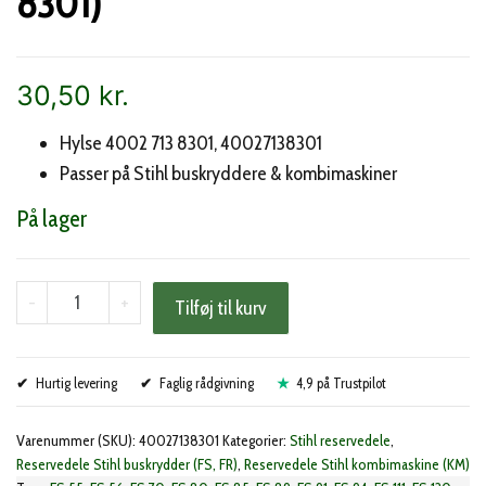
8301)
30,50
kr.
Hylse 4002 713 8301, 40027138301
Passer på Stihl buskryddere & kombimaskiner
På lager
Stihl
-
+
Tilføj til kurv
snørestyr
(4002
Hurtig levering
713
Faglig rådgivning
4,9 på Trustpilot
8301)
Varenummer (SKU):
40027138301
Kategorier:
Stihl reservedele
,
antal
Reservedele Stihl buskrydder (FS, FR)
,
Reservedele Stihl kombimaskine (KM)