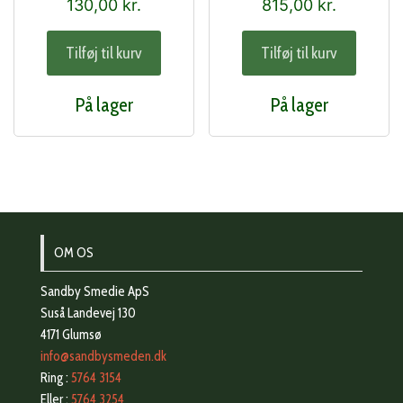
130,00
kr.
815,00
kr.
Tilføj til kurv
Tilføj til kurv
På lager
På lager
OM OS
Sandby Smedie ApS
Suså Landevej 130
4171 Glumsø
info@sandbysmeden.dk
Ring :
5764 3154
Eller :
5764 3254