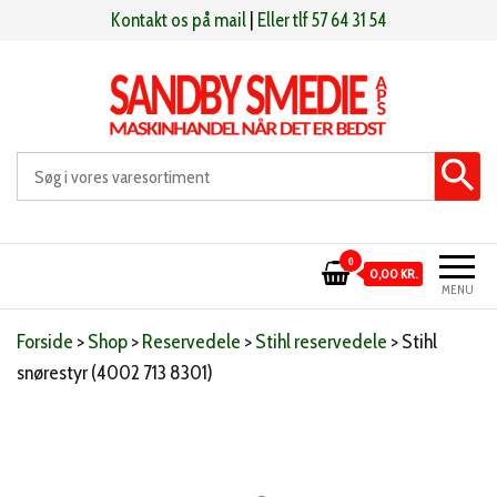
Videre
Kontakt os på mail
|
Eller tlf 57 64 31 54
til
indhold
Sandby smeden
Maskinhandel når det er bedst
0
0,00 KR.
MENU
Forside
>
Shop
>
Reservedele
>
Stihl reservedele
>
Stihl
snørestyr (4002 713 8301)