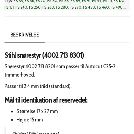
Tags:
FS 55
,
FS 56
,
FS 70
,
FS 80
,
FS 85
,
FS 89
,
FS 91
,
FS 94
,
FS 111
,
FS 120
,
FS 131
,
FS 240
,
FS 250
,
FS 260
,
FS 280
,
FS 290
,
FS 450
,
FS 460
,
FS 490
,
FSA 65
,
FSA 85
,
FSA 90
,
FSA 130
,
FR 131
,
FR 220
,
FR 235
,
FR 410
,
FR 450
,
FR
460
,
FR 480
,
KM 56
,
KM 85
,
KM 91
,
KM 94
,
KM 111
,
KM 131
,
KMA 130
,
KMA 135
,
FS-KM
BESKRIVELSE
Stihl snørestyr (4002 713 8301)
Snørestyr 4002 713 8301 som passer til Autocut C25-2
trimmerhoved.
Passer til 2,4 mm tråd (standard).
Mål til identikation af reservedel:
Størrelse 17 x 27 mm
Højde 15 mm
Original Stihl reservedel