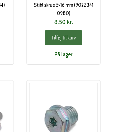
34)
Stihl skrue 5×16 mm (9022 341
0980)
8,50
kr.
Tilføj til kurv
På lager