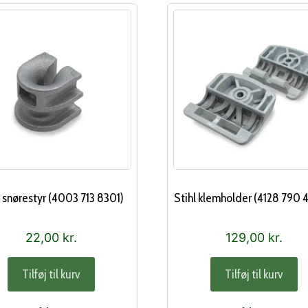
l snørestyr (4003 713 8301)
Stihl klemholder (4128 790
22,00
kr.
129,00
kr.
Tilføj til kurv
Tilføj til kurv