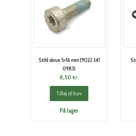
Stihl skrue 5×16 mm (9022 341
St
0983)
8,50
kr.
Tilføj til kurv
På lager