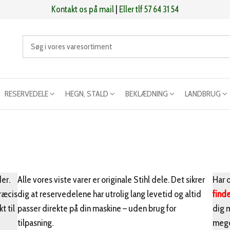
Kontakt os på mail
|
Eller tlf 57 64 31 54
RESERVEDELE
HEGN, STALD
BEKLÆDNING
LANDBRUG
er.
Alle vores viste varer er originale Stihl dele. Det sikrer
Har d
præcis
dig at reservedelene har utrolig lang levetid og altid
find
t til
passer direkte på din maskine – uden brug for
dig 
tilpasning.
mege