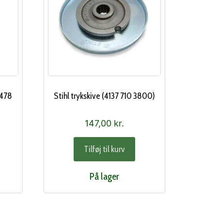
 478
Stihl trykskive (4137 710 3800)
147,00
kr.
Tilføj til kurv
På lager