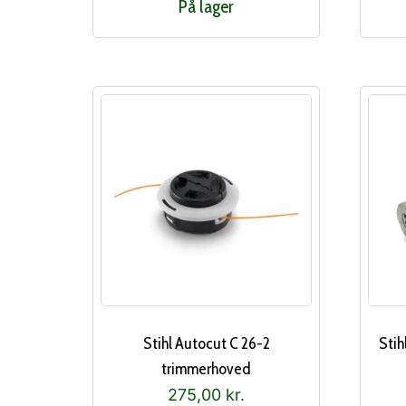
På lager
Stihl Autocut C 26-2
Stih
trimmerhoved
275,00
kr.