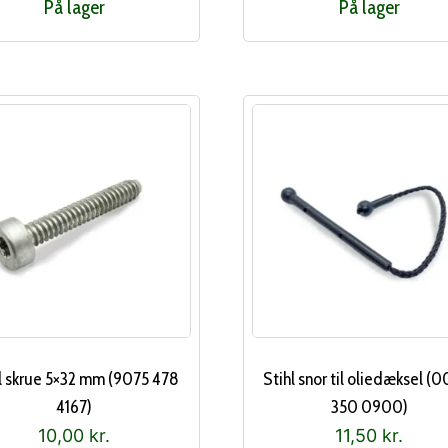
På lager
På lager
l skrue 5×32 mm (9075 478
Stihl snor til oliedæksel (
4167)
350 0900)
10,00
kr.
11,50
kr.