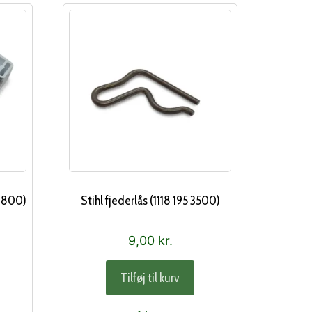
 4800)
Stihl fjederlås (1118 195 3500)
9,00
kr.
Tilføj til kurv