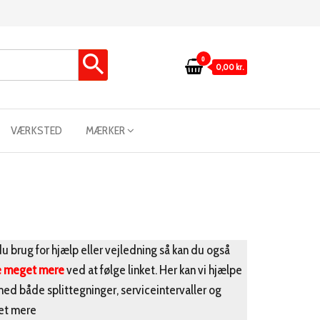
0
0,00 kr.
VÆRKSTED
MÆRKER
u brug for hjælp eller vejledning så kan du også
e meget mere
ved at følge linket. Her kan vi hjælpe
med både splittegninger, serviceintervaller og
t mere