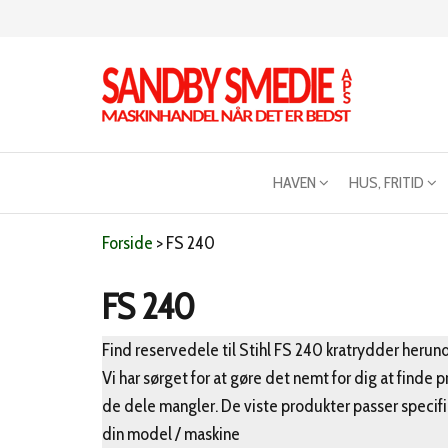
Videre
til
indhold
Sandby
Maskinhandel
når det er
smeden
bedst
HAVEN
HUS, FRITID
Forside
>
FS 240
FS 240
Find reservedele til Stihl FS 240 kratrydder herund
Vi har sørget for at gøre det nemt for dig at finde 
de dele mangler. De viste produkter passer specifik
din model / maskine