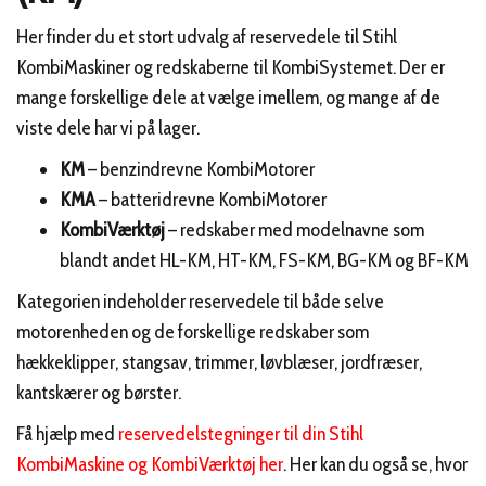
Her finder du et stort udvalg af reservedele til Stihl
KombiMaskiner og redskaberne til KombiSystemet. Der er
mange forskellige dele at vælge imellem, og mange af de
viste dele har vi på lager.
KM
– benzindrevne KombiMotorer
KMA
– batteridrevne KombiMotorer
KombiVærktøj
– redskaber med modelnavne som
blandt andet HL-KM, HT-KM, FS-KM, BG-KM og BF-KM
Kategorien indeholder reservedele til både selve
motorenheden og de forskellige redskaber som
hækkeklipper, stangsav, trimmer, løvblæser, jordfræser,
kantskærer og børster.
Få hjælp med
reservedelstegninger til din Stihl
KombiMaskine og KombiVærktøj her
. Her kan du også se, hvor