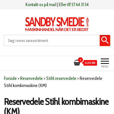
Videre
Kontakt os på mail
|
Eller tlf 57 64 31 54
til
indhold
Sandby smeden
Maskinhandel når det er bedst
0
0,00 KR.
MENU
Forside
>
Reservedele
>
Stihl reservedele
>
Reservedele
Stihl kombimaskine (KM)
Reservedele Stihl kombimaskine
(KM)