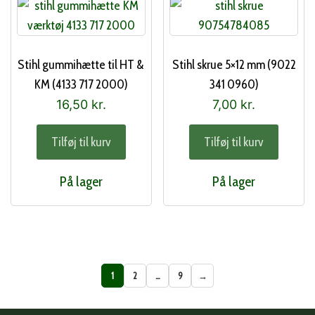
Stihl gummihætte til HT &
Stihl skrue 5×12 mm (9022
KM (4133 717 2000)
341 0960)
16,50
kr.
7,00
kr.
Tilføj til kurv
Tilføj til kurv
På lager
På lager
1
2
…
9
→