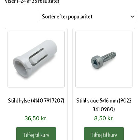
Sorteret
Viser 1–24 af 26 resultater
efter
popularitet
Stihl hylse (4140 791 7207)
Stihl skrue 5×16 mm (9022
341 0980)
36,50
kr.
8,50
kr.
Tilføj til kurv
Tilføj til kurv