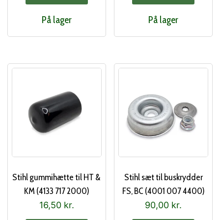
På lager
På lager
Stihl gummihætte til HT &
Stihl sæt til buskrydder
KM (4133 717 2000)
FS, BC (4001 007 4400)
16,50
kr.
90,00
kr.