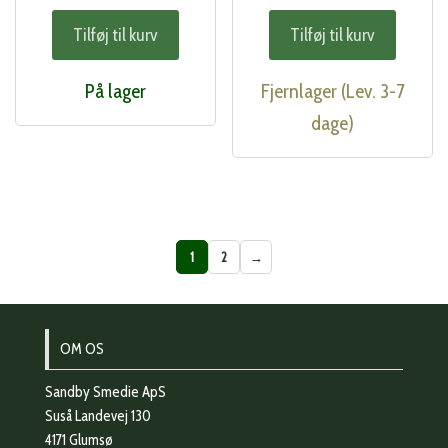
Tilføj til kurv
Tilføj til kurv
På lager
Fjernlager (Lev. 3-7
dage)
1
2
→
OM OS
Sandby Smedie ApS
Suså Landevej 130
4171 Glumsø