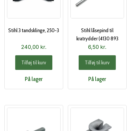
Stihl 3 tandsklinge, 250-3
Stihl låsepind til
kratrydder (4130 893
7800)
240,00
kr.
6,50
kr.
Tilføj til kurv
Tilføj til kurv
På lager
På lager