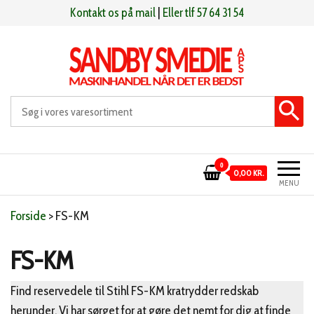
Videre
Kontakt os på mail
|
Eller tlf 57 64 31 54
til
indhold
Sandby smeden
Maskinhandel når det er bedst
0
0,00 KR.
MENU
Forside
>
FS-KM
FS-KM
Find reservedele til Stihl FS-KM kratrydder redskab
herunder. Vi har sørget for at gøre det nemt for dig at finde