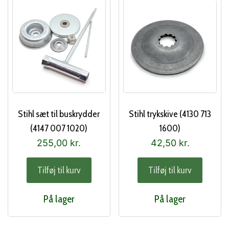
Stihl sæt til buskrydder
Stihl trykskive (4130 713
(4147 007 1020)
1600)
255,00
kr.
42,50
kr.
Tilføj til kurv
Tilføj til kurv
På lager
På lager