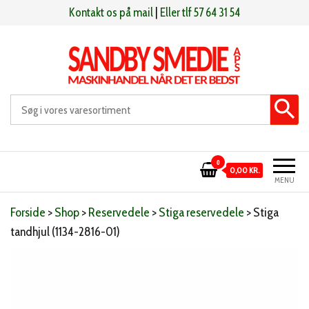
Videre
Kontakt os på mail
|
Eller tlf 57 64 31 54
til
indhold
Sandby smeden
Maskinhandel når det er bedst
0
0,00 KR.
MENU
Forside
>
Shop
>
Reservedele
>
Stiga reservedele
>
Stiga
tandhjul (1134-2816-01)