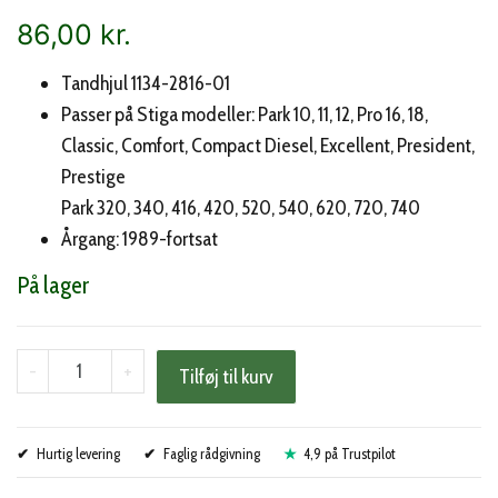
86,00
kr.
Tandhjul 1134-2816-01
Passer på Stiga modeller: Park 10, 11, 12, Pro 16, 18,
Classic, Comfort, Compact Diesel, Excellent, President,
Prestige
Park 320, 340, 416, 420, 520, 540, 620, 720, 740
Årgang: 1989-fortsat
På lager
Stiga
-
+
Tilføj til kurv
tandhjul
(1134-
Hurtig levering
2816-
Faglig rådgivning
4,9 på Trustpilot
01)