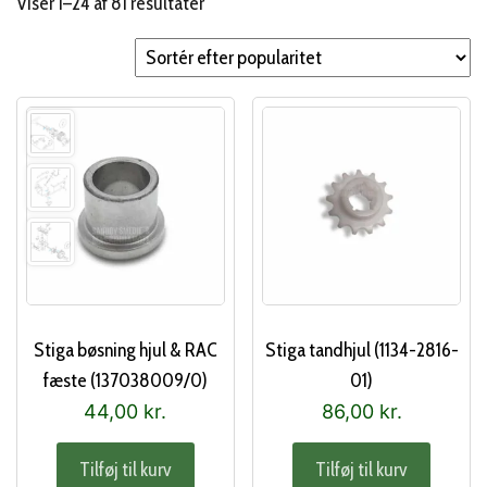
Sorteret
Viser 1–24 af 81 resultater
efter
popularitet
Stiga bøsning hjul & RAC
Stiga tandhjul (1134-2816-
fæste (137038009/0)
01)
44,00
kr.
86,00
kr.
Tilføj til kurv
Tilføj til kurv