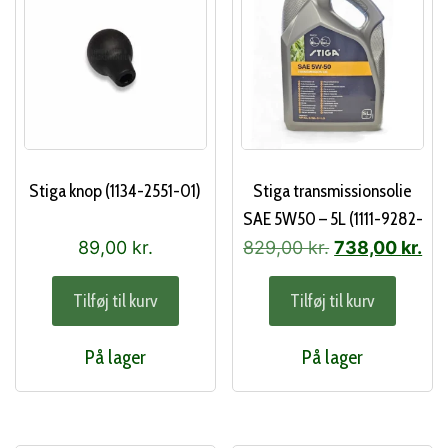
Stiga knop (1134-2551-01)
Stiga transmissionsolie
SAE 5W50 – 5L (1111-9282-
01)
Den
De
89,00
kr.
829,00
kr.
738,00
kr.
oprindelige
akt
Tilføj til kurv
Tilføj til kurv
pris
pri
var:
er:
På lager
På lager
829,00 kr..
738