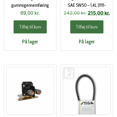
gummigennemføring
SAE 5W50 – 1,4L (1111-
(337260156/0)
9281-01)
Den
De
69,00
kr.
242,00
kr.
215,00
kr.
oprindelige
akt
Tilføj til kurv
Tilføj til kurv
pris
pri
var:
er:
På lager
På lager
242,00 kr..
215