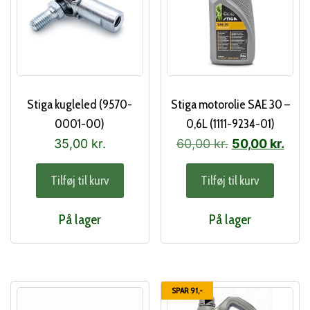
Stiga kugleled (9570-
Stiga motorolie SAE 30 –
0001-00)
0,6L (1111-9234-01)
Den
Den
35,00
kr.
60,00
kr.
50,00
kr.
oprindelige
aktu
Tilføj til kurv
Tilføj til kurv
pris
pris
var:
er:
På lager
På lager
60,00 kr..
50,0
SPAR 91,-