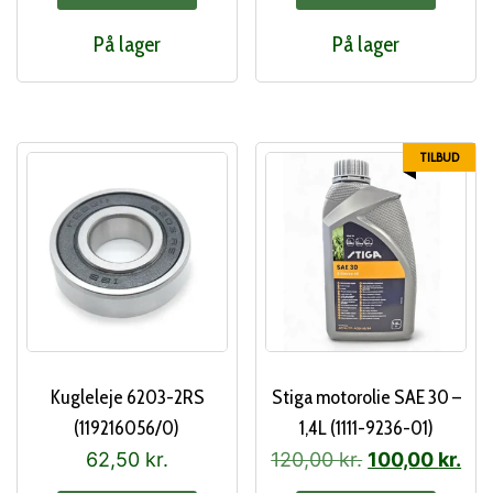
På lager
På lager
TILBUD
Kugleleje 6203-2RS
Stiga motorolie SAE 30 –
(119216056/0)
1,4L (1111-9236-01)
Den
De
62,50
kr.
120,00
kr.
100,00
kr.
oprindelige
akt