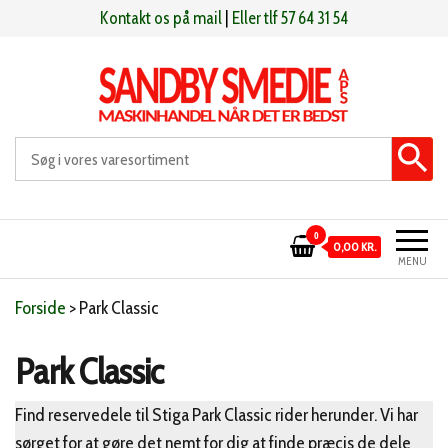
Videre
Kontakt os på mail
|
Eller tlf 57 64 31 54
til
indhold
Sandby smeden
Maskinhandel når det er bedst
0
0,00 KR.
MENU
Forside
>
Park Classic
Park Classic
Find reservedele til Stiga Park Classic rider herunder. Vi har
sørget for at gøre det nemt for dig at finde præcis de dele