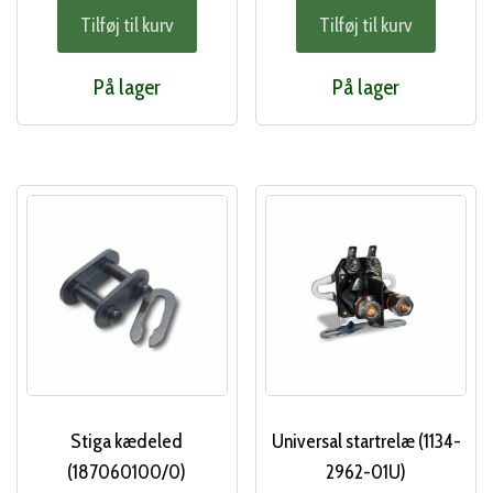
Tilføj til kurv
Tilføj til kurv
pris
pri
var:
er:
På lager
På lager
120,00 kr..
100
Stiga kædeled
Universal startrelæ (1134-
(187060100/0)
2962-01U)