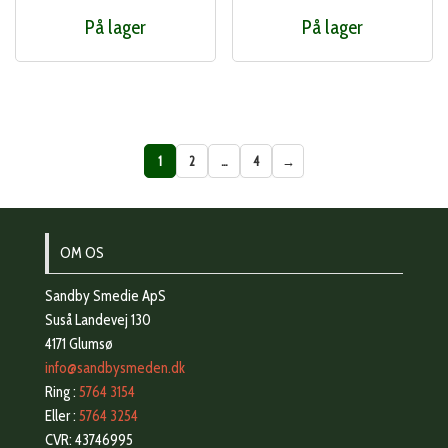
På lager
På lager
1
2
…
4
→
OM OS
Sandby Smedie ApS
Suså Landevej 130
4171 Glumsø
info@sandbysmeden.dk
Ring :
5764 3154
Eller :
5764 3254
CVR: 43746995