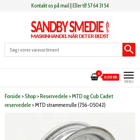
Videre
Kontakt os på mail
|
Eller tlf 57 64 31 54
til
indhold
Sandby smeden
Maskinhandel når det er bedst
0
0,00 KR.
MENU
Forside
>
Shop
>
Reservedele
>
MTD og Cub Cadet
reservedele
>
MTD strammerrulle (756-05042)