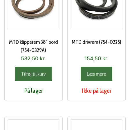
MTD klipperem 38″ bord
MTD drivrem (754-0225)
(754-0329A)
532,50
kr.
154,50
kr.
Tilføj til kurv
Læs mere
På lager
Ikke på lager