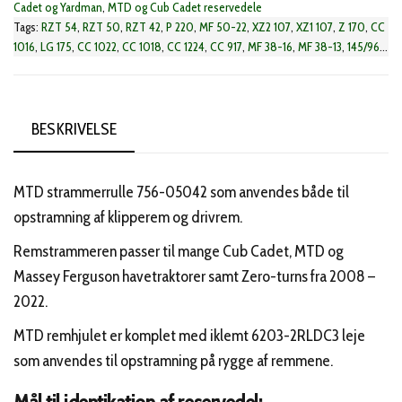
Cadet og Yardman
,
MTD og Cub Cadet reservedele
Tags:
RZT 54
,
RZT 50
,
RZT 42
,
P 220
,
MF 50-22
,
XZ2 107
,
XZ1 107
,
Z 170
,
CC
1016
,
LG 175
,
CC 1022
,
CC 1018
,
CC 1224
,
CC 917
,
MF 38-16
,
MF 38-13
,
145/96
,
BE 107
,
LT3 PS107
,
CC 716
,
CC 919
,
RG 145
,
LG 200
,
LG 155
,
MF 42-15
,
MF 42-
22
,
MF 42-18
,
Z-Force 48
,
17.5/42
,
CC 1019
,
LTX 1042
,
CC 717
,
DL 1070 TB
,
LT
107
,
LTEX 107
,
LG 165
,
FMZ 50
,
MF 48-22
,
XZ2 117
,
XZ5 L127
,
XZ5 L107
,
LTEX
96
,
MF 50-24
,
LT 96
,
LF 130
,
XZ1 137
,
BE 96
,
LT3 PS96
,
LT2 NS96
,
LT1 NS96
,
BESKRIVELSE
XZ5 L137
,
CC 513
,
DL 96
,
DL 960
,
MTD 96
,
MTD 76
,
RF 115
,
RF 125
,
RF 145
,
RF
130
,
LF 145
,
420/38
,
13.5/38
,
CC 714
,
LT1 OS107
,
XZ2 127
,
XZ1 127
,
XZ3 122
,
GTX 1054
,
MF 54-25
MTD strammerrulle 756-05042 som anvendes både til
opstramning af klipperem og drivrem.
Remstrammeren passer til mange Cub Cadet, MTD og
Massey Ferguson havetraktorer samt Zero-turns fra 2008 –
2022.
MTD remhjulet er komplet med iklemt 6203-2RLDC3 leje
som anvendes til opstramning på rygge af remmene.