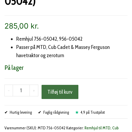
05042)
285,00
kr.
Remhjul 756-05042, 956-05042
Passer på MTD, Cub Cadet & Massey Ferguson
havetraktor og zeroturn
På lager
MTD
-
+
Tilføj til kurv
strammerrulle
(756-
Hurtig levering
05042)
Faglig rådgivning
4,9 på Trustpilot
antal
Varenummer (SKU):
MTD 756-05042
Kategorier:
Remhjul til MTD, Cub