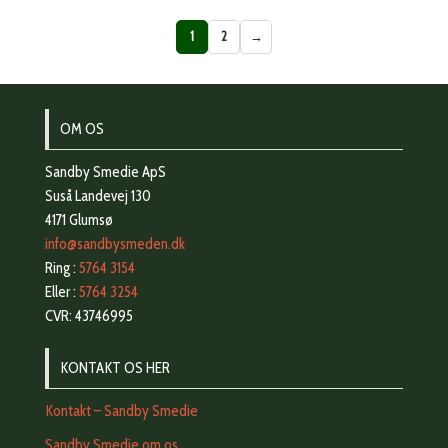
1
2
→
OM OS
Sandby Smedie ApS
Suså Landevej 130
4171 Glumsø
info@sandbysmeden.dk
Ring :
5764 3154
Eller :
5764 3254
CVR: 43746995
KONTAKT OS HER
Kontakt – Sandby Smedie
Sandby Smedie om os