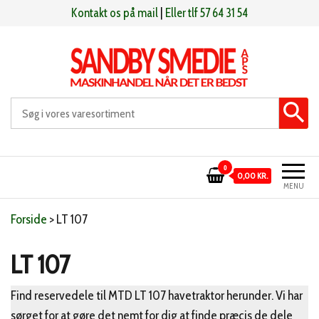
Videre
Kontakt os på mail
|
Eller tlf 57 64 31 54
til
indhold
Sandby smeden
Maskinhandel når det er bedst
0
0,00 KR.
MENU
Forside
>
LT 107
LT 107
Find reservedele til MTD LT 107 havetraktor herunder. Vi har
sørget for at gøre det nemt for dig at finde præcis de dele