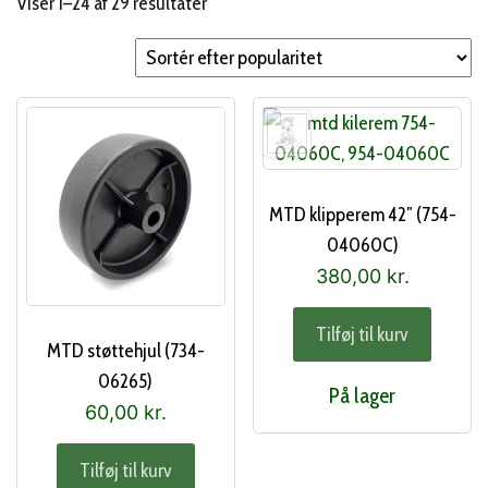
Sorteret
Viser 1–24 af 29 resultater
efter
popularitet
MTD klipperem 42″ (754-
04060C)
380,00
kr.
Tilføj til kurv
MTD støttehjul (734-
06265)
På lager
60,00
kr.
Tilføj til kurv