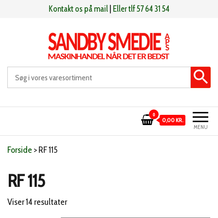
Videre
Kontakt os på mail
|
Eller tlf 57 64 31 54
til
indhold
Sandby smeden
Maskinhandel når det er bedst
0
0,00 KR.
MENU
Forside
>
RF 115
RF 115
Sorteret
Viser 14 resultater
efter