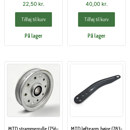
22,50
kr.
40,00
kr.
Tilføj til kurv
Tilføj til kurv
På lager
På lager
MTD strammerrulle (756-
MTD løftearm, højre (783-