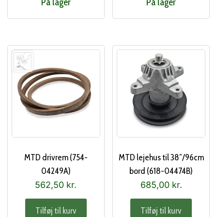
På lager
På lager
MTD drivrem (754-
MTD lejehus til 38″/96cm
04249A)
bord (618-04474B)
562,50
kr.
685,00
kr.
Tilføj til kurv
Tilføj til kurv