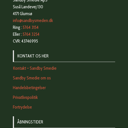
Sandby Smedie ApS
Suså Landevej 130
4171 Glumsø
info@sandbysmeden.dk
Ring :
5764 3154
Eller :
5764 3254
CVR: 43746995
KONTAKT OS HER
Kontakt – Sandby Smedie
Sandby Smedie om os
Handelsbetingelser
Privatlivspolitik
Fortrydelse
ÅBNINGSTIDER