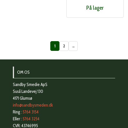
På lager
1
2
→
OM OS
Sandby Smedie ApS
Suså Landevej 130
4171 Glumsø
info@sandbysmeden.dk
Ring :
5764 3154
Eller :
5764 3254
CVR: 43746995