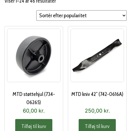
Sorteret
Viser 1–24 af 46 resultater
efter
popularitet
MTD støttehjul (734-
MTD kniv 42″ (742-0616A)
06265)
60,00
kr.
250,00
kr.
Tilføj til kurv
Tilføj til kurv