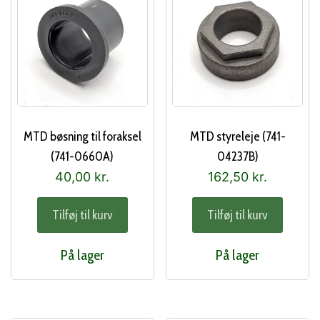
MTD bøsning til foraksel
MTD styreleje (741-
(741-0660A)
04237B)
40,00
kr.
162,50
kr.
Tilføj til kurv
Tilføj til kurv
På lager
På lager