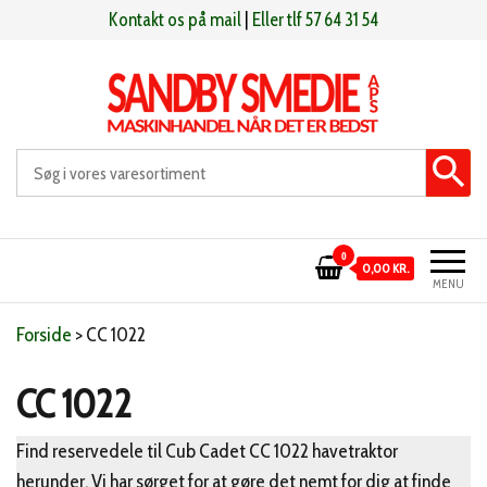
Videre
Kontakt os på mail
|
Eller tlf 57 64 31 54
til
indhold
Sandby smeden
Maskinhandel når det er bedst
0
0,00 KR.
MENU
Forside
>
CC 1022
CC 1022
Find reservedele til Cub Cadet CC 1022 havetraktor
herunder. Vi har sørget for at gøre det nemt for dig at finde