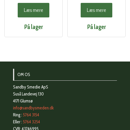
Læs mere
Læs mere
På lager
På lager
OM OS
Sandby Smedie ApS
Suså Landevej 130
4171 Glumsø
info@sandbysmeden.dk
Ring :
5764 3154
Eller :
5764 3254
CVR: 43746995