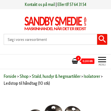
Videre
Kontakt os på mail
|
Eller tlf 57 64 31 54
til
indhold
Sandby smeden
Maskinhandel når det er bedst
0
0,00 KR.
MENU
Forside
>
Shop
>
Stald, husdyr & hegnsartikler
>
Isolatorer
>
Ledstop til håndtag (10 stk)