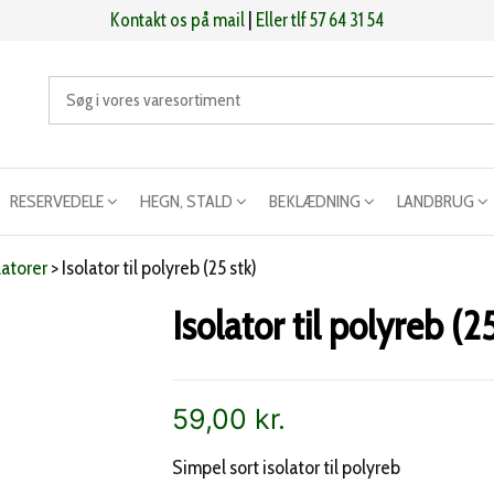
Kontakt os på mail
|
Eller tlf 57 64 31 54
RESERVEDELE
HEGN, STALD
BEKLÆDNING
LANDBRUG
latorer
>
Isolator til polyreb (25 stk)
Isolator til polyreb (25
59,00
kr.
Simpel sort isolator til polyreb