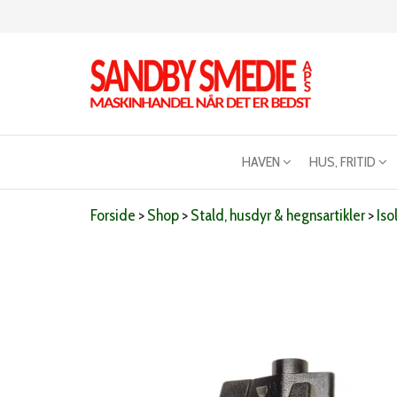
Videre
til
indhold
Sandby
Maskinhandel
når det er
smeden
bedst
HAVEN
HUS, FRITID
Forside
>
Shop
>
Stald, husdyr & hegnsartikler
>
Iso