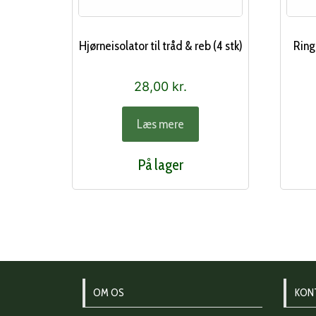
Hjørneisolator til tråd & reb (4 stk)
Ring
28,00
kr.
Læs mere
På lager
OM OS
KON