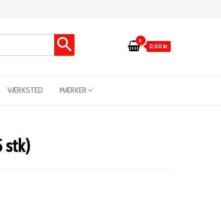
0
0,00 kr.
VÆRKSTED
MÆRKER
 stk)