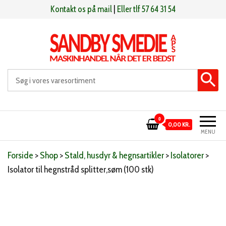
Videre
Kontakt os på mail
|
Eller tlf 57 64 31 54
til
indhold
Sandby smeden
Maskinhandel når det er bedst
0
0,00 KR.
MENU
Forside
>
Shop
>
Stald, husdyr & hegnsartikler
>
Isolatorer
>
Isolator til hegnstråd splitter,søm (100 stk)