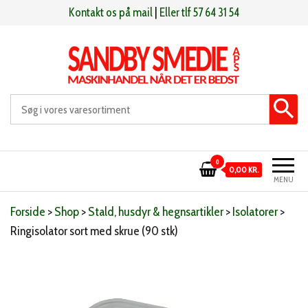
Videre
Kontakt os på mail
|
Eller tlf 57 64 31 54
til
indhold
Sandby smeden
Maskinhandel når det er bedst
0
0,00 KR.
MENU
Forside
>
Shop
>
Stald, husdyr & hegnsartikler
>
Isolatorer
>
Ringisolator sort med skrue (90 stk)