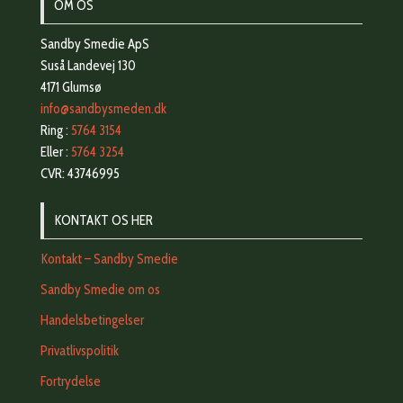
OM OS
Sandby Smedie ApS
Suså Landevej 130
4171 Glumsø
info@sandbysmeden.dk
Ring :
5764 3154
Eller :
5764 3254
CVR: 43746995
KONTAKT OS HER
Kontakt – Sandby Smedie
Sandby Smedie om os
Handelsbetingelser
Privatlivspolitik
Fortrydelse