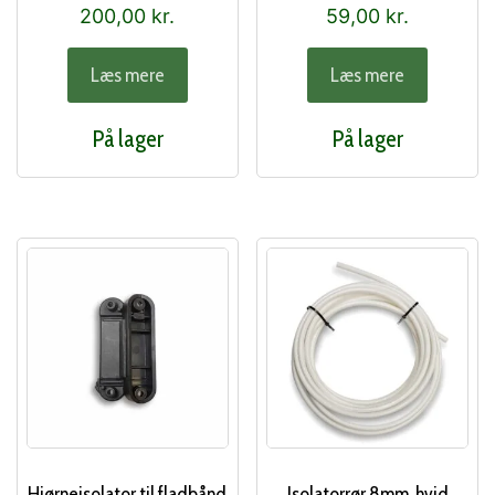
200,00
kr.
59,00
kr.
Læs mere
Læs mere
På lager
På lager
Hjørneisolator til fladbånd
Isolatorrør 8mm, hvid