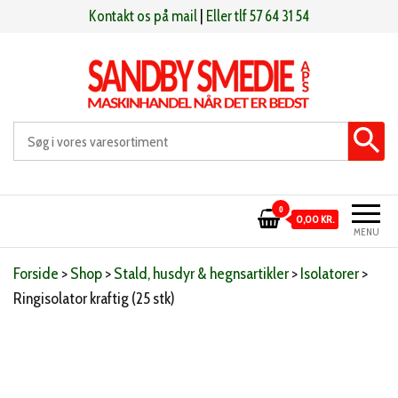
Videre
Kontakt os på mail
|
Eller tlf 57 64 31 54
til
indhold
Sandby smeden
Maskinhandel når det er bedst
0
0,00 KR.
MENU
Forside
>
Shop
>
Stald, husdyr & hegnsartikler
>
Isolatorer
>
Ringisolator kraftig (25 stk)