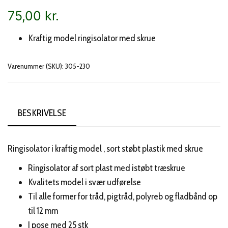
75,00
kr.
Kraftig model ringisolator med skrue
Varenummer (SKU):
305-230
BESKRIVELSE
Ringisolator i kraftig model , sort støbt plastik med skrue
Ringisolator af sort plast med istøbt træskrue
Kvalitets model i svær udførelse
Til alle former for tråd, pigtråd, polyreb og fladbånd op
til 12 mm
I pose med 25 stk