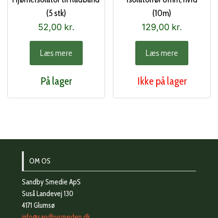
(5 stk)
(10m)
52,00
kr.
129,00
kr.
Læs mere
Læs mere
På lager
Ikke på lager
OM OS
Sandby Smedie ApS
Suså Landevej 130
4171 Glumsø
info@sandbysmeden.dk