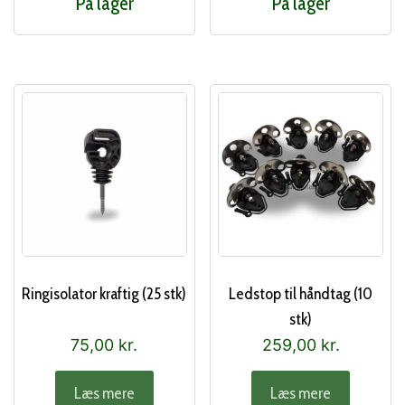
På lager
På lager
Ringisolator kraftig (25 stk)
Ledstop til håndtag (10
stk)
75,00
kr.
259,00
kr.
Læs mere
Læs mere