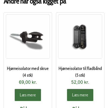
Andre har også kigget på
Hjørneisolator med skrue
Hjørneisolator til fladbånd
(4 stk)
(5 stk)
69,00
kr.
52,00
kr.
Læs mere
Læs mere