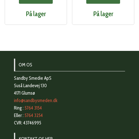
På lager
På lager
OM OS
Sandby Smedie ApS
Suså Landevej 130
4171 Glumsø
info@sandbysmeden.dk
Ring :
5764 3154
Eller :
5764 3254
CVR: 43746995