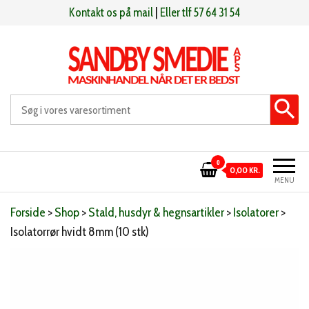
Videre
Kontakt os på mail
|
Eller tlf 57 64 31 54
til
indhold
Sandby smeden
Maskinhandel når det er bedst
0
0,00 KR.
MENU
Forside
>
Shop
>
Stald, husdyr & hegnsartikler
>
Isolatorer
>
Isolatorrør hvidt 8mm (10 stk)