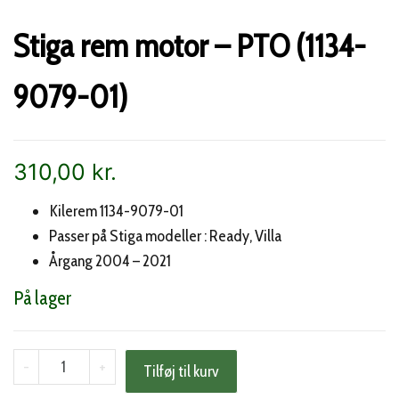
Stiga rem motor – PTO (1134-
9079-01)
310,00
kr.
Kilerem 1134-9079-01
Passer på Stiga modeller : Ready, Villa
Årgang 2004 – 2021
På lager
Stiga
-
+
Tilføj til kurv
rem