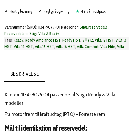
motor
Hurtig levering
-
Faglig rådgivning
4,9 på Trustpilot
PTO
Varenummer (SKU):
1134-9079-01
Kategorier:
Stiga reservedele
,
(1134-
Reservedele til Stiga Villa & Ready
9079-
Tags:
Ready
,
Ready Ambiance HST
,
Ready HST
,
Villa 12
,
Villa 12 HST
,
Villa 13
01)
HST
,
Villa 14 HST
,
Villa 15 HST
,
Villa 16 HST
,
Villa Comfort
,
Villa Elite
,
Villa
Excellence
antal
,
Villa Master
,
Villa President
,
Villa Royal
,
Villa Silent
,
Villa Spring
,
Stiga rem motor - kraftudtag
BESKRIVELSE
Kilerem 1134-9079-01 passende til Stiga Ready & Villa
modeller
Fra motor frem til kraftudtag (PTO) – Forreste rem
Mål til identikation af reservedel: