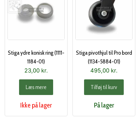
Stiga ydre konisk ring (1111-
Stiga pivothjul til Pro bord
1184-01)
(1134-5884-01)
23,00
kr.
495,00
kr.
Læs mere
Tilføj til kurv
Ikke på lager
På lager