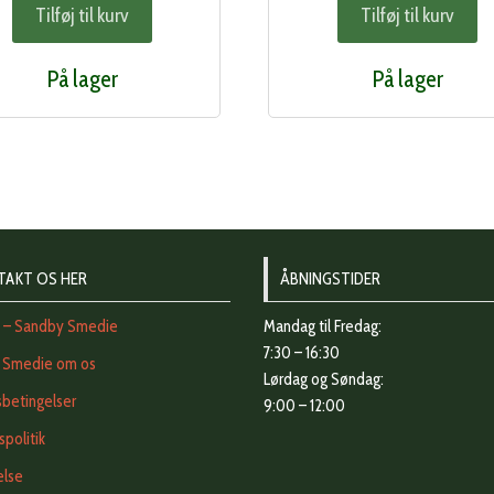
Tilføj til kurv
Tilføj til kurv
På lager
På lager
TAKT OS HER
ÅBNINGSTIDER
t – Sandby Smedie
Mandag til Fredag:
7:30 – 16:30
 Smedie om os
Lørdag og Søndag:
betingelser
9:00 – 12:00
vspolitik
else