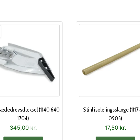
 kædedrevsdæksel (1140 640
Stihl isoleringsslange (1117
1704)
0905)
345,00
kr.
17,50
kr.