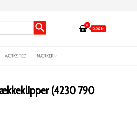
0
0,00 kr.
VÆRKSTED
MÆRKER
ghækkeklipper (4230 790