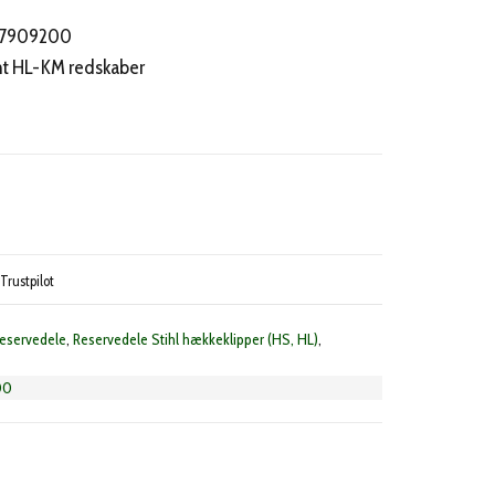
307909200
amt HL-KM redskaber
Trustpilot
reservedele
,
Reservedele Stihl hækkeklipper (HS, HL)
,
00