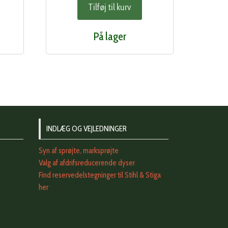
Tilføj til kurv
På lager
INDLÆG OG VEJLEDNINGER
Syn af sprøjte, marksprøjte
Valg af afdrifsreducerende dyser
Find reservedelstegninger til Stihl & Stiga
her