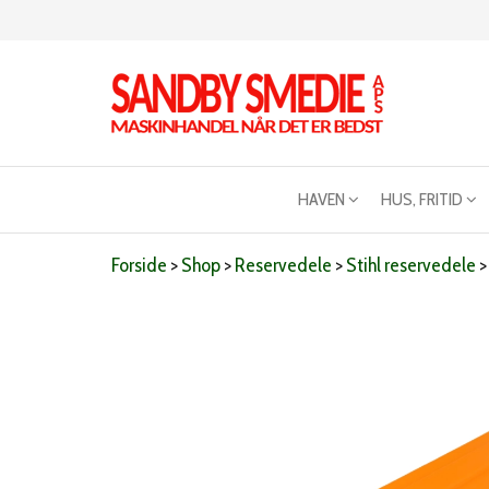
Videre
til
indhold
Sandby
Maskinhandel
når det er
smeden
bedst
HAVEN
HUS, FRITID
Forside
>
Shop
>
Reservedele
>
Stihl reservedele