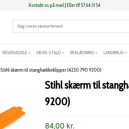
Kontakt os på mail
|
Eller tlf 57 64 31 54
RESERVEDELE
HEGN, STALD
BEKLÆDNING
LANDBRUG
>
Stihl skærm til stanghækkeklipper (4230 790 9200)
Stihl skærm til stan
9200)
84,00
kr.