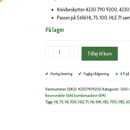
Knivbeskytter 4230 790 9200, 42
Passer på Stihl HL 75, 100, HLE 71 s
På lager
Stihl
-
+
Tilføj til kurv
skærm
til
Hurtig levering
stanghækkeklipper
Faglig rådgivning
4,9 på 
(4230
Varenummer (SKU):
42307909200
Kategorier:
Stihl 
790
Reservedele Stihl kombimaskine (KM)
9200)
Tags:
HL 75
,
HL 100
,
HLE 71
,
HL-KM
,
HEL 700
,
HEL 6
antal