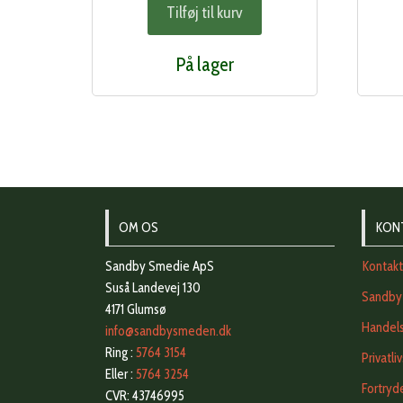
Tilføj til kurv
På lager
OM OS
KON
Sandby Smedie ApS
Kontak
Suså Landevej 130
Sandby
4171 Glumsø
Handels
info@sandbysmeden.dk
Ring :
5764 3154
Privatli
Eller :
5764 3254
Fortryd
CVR: 43746995