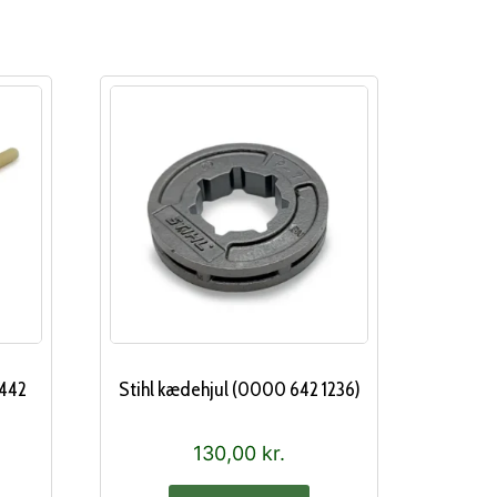
 442
Stihl kædehjul (0000 642 1236)
130,00
kr.