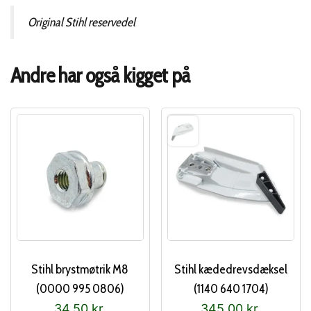
Original Stihl reservedel
Andre har også kigget på
Stihl brystmøtrik M8
Stihl kædedrevsdæksel
(0000 995 0806)
(1140 640 1704)
34,50
kr.
345,00
kr.