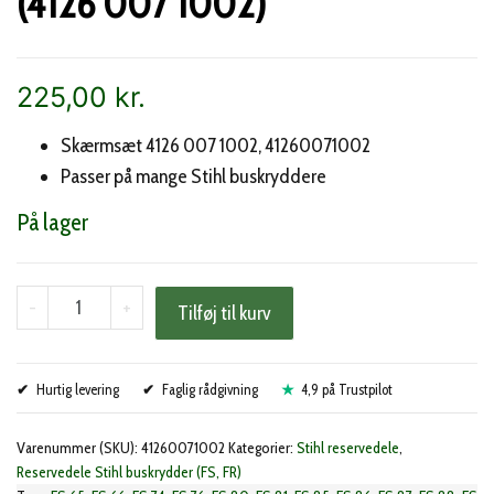
(4126 007 1002)
225,00
kr.
Skærmsæt 4126 007 1002, 41260071002
Passer på mange Stihl buskryddere
På lager
Stihl
-
+
Tilføj til kurv
skærm
beskyttelsessæt
Hurtig levering
(4126
Faglig rådgivning
4,9 på Trustpilot
007
Varenummer (SKU):
41260071002
Kategorier:
Stihl reservedele
,
1002)
Reservedele Stihl buskrydder (FS, FR)
antal