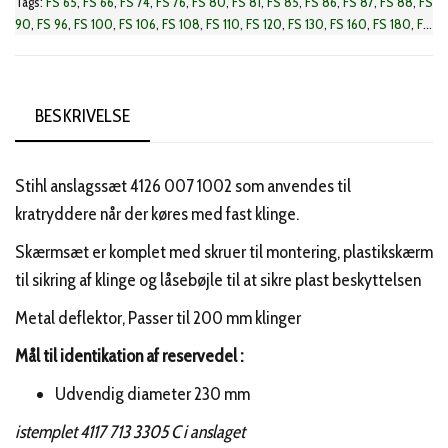
Tags:
FS 65
,
FS 66
,
FS 74
,
FS 76
,
FS 80
,
FS 81
,
FS 85
,
FS 86
,
FS 87
,
FS 88
,
FS
90
,
FS 96
,
FS 100
,
FS 106
,
FS 108
,
FS 110
,
FS 120
,
FS 130
,
FS 160
,
FS 180
,
FS
200
,
FS 220
,
FS 240
,
FS 250
,
FS 280
,
FS 290
,
FS 300
,
FS 310
,
FS 350
,
FS
380
,
FS 400
,
FS 450
,
FS 480
BESKRIVELSE
Stihl anslagssæt 4126 007 1002 som anvendes til
kratryddere når der køres med fast klinge.
Skærmsæt er komplet med skruer til montering, plastikskærm
til sikring af klinge og låsebøjle til at sikre plast beskyttelsen
Metal deflektor, Passer til 200 mm klinger
Mål til identikation af reservedel :
Udvendig diameter 230 mm
istemplet 4117 713 3305 C i anslaget