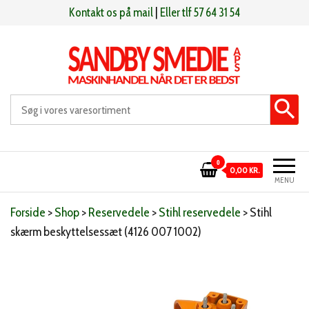
Videre
Kontakt os på mail
|
Eller tlf 57 64 31 54
til
indhold
Sandby smeden
Maskinhandel når det er bedst
0
0,00 KR.
MENU
Forside
>
Shop
>
Reservedele
>
Stihl reservedele
>
Stihl
skærm beskyttelsessæt (4126 007 1002)