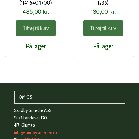
(1141 640 1700)
1236)
485,00
kr.
130,00
kr.
Tilføj til kurv
Tilføj til kurv
På lager
På lager
OM OS
Sandby Smedie ApS
Suså Landevej 130
4171 Glumsø
info@sandbysmeden.dk