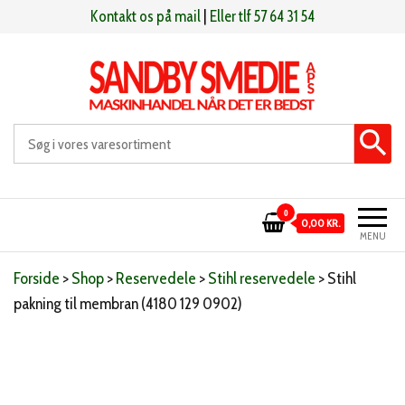
Videre
Kontakt os på mail
|
Eller tlf 57 64 31 54
til
indhold
Sandby smeden
Maskinhandel når det er bedst
0
0,00 KR.
MENU
Forside
>
Shop
>
Reservedele
>
Stihl reservedele
>
Stihl
pakning til membran (4180 129 0902)