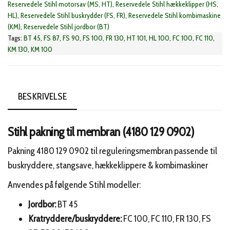
Reservedele Stihl motorsav (MS, HT)
,
Reservedele Stihl hækkeklipper (HS,
0902)
HL)
,
Reservedele Stihl buskrydder (FS, FR)
,
Reservedele Stihl kombimaskine
antal
(KM)
,
Reservedele Stihl jordbor (BT)
Tags:
BT 45
,
FS 87
,
FS 90
,
FS 100
,
FR 130
,
HT 101
,
HL 100
,
FC 100
,
FC 110
,
KM 130
,
KM 100
BESKRIVELSE
Stihl pakning til membran (4180 129 0902)
Pakning 4180 129 0902 til reguleringsmembran passende til
buskryddere, stangsave, hækkeklippere & kombimaskiner
Anvendes på følgende Stihl modeller:
Jordbor:
BT 45
Kratryddere/buskryddere:
FC 100, FC 110, FR 130, FS