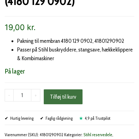
(4180 129 0902)
19,00
kr.
Pakning til membran 4180 129 0902, 41801290902
Passer på Stihl buskryddere, stangsave, hækkeklippere
& Kombimaskiner
På lager
Stihl
-
+
Tilføj til kurv
pakning
til
Hurtig levering
membran
Faglig rådgivning
4,9 på Trustpilot
(4180
Varenummer (SKU):
41801290902
Kategorier:
Stihl reservedele
,
129