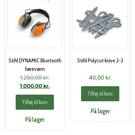
Stihl DYNAMIC Bluetooth
Stihl Polycut knive 2-2
høreværn
Den
1.250,00
kr.
40,00
kr.
oprindelige
Den
1.000,00
kr.
Tilføj til kurv
pris
aktuelle
Tilføj til kurv
var:
pris
På lager
1.250,00 kr..
er:
På lager
1.000,00 kr..