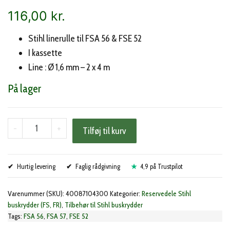
116,00
kr.
Stihl linerulle til FSA 56 & FSE 52
I kassette
Line : Ø 1,6 mm – 2 x 4 m
På lager
Stihl
-
+
Tilføj til kurv
linerulle
FSA
Hurtig levering
56
Faglig rådgivning
4,9 på Trustpilot
&
Varenummer (SKU):
40087104300
Kategorier:
Reservedele Stihl
FSE
buskrydder (FS, FR)
,
Tilbehør til Stihl buskrydder
52
Tags:
FSA 56
,
FSA 57
,
FSE 52
antal