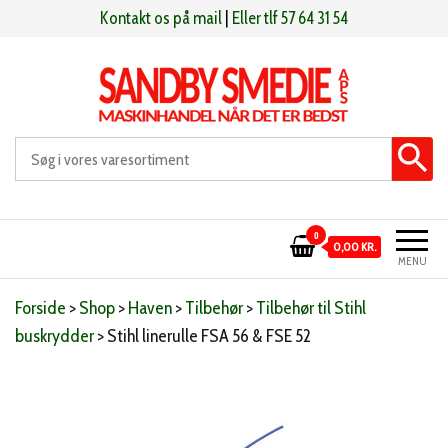
Videre
Kontakt os på mail
|
Eller tlf 57 64 31 54
til
indhold
Sandby smeden
Maskinhandel når det er bedst
0
0,00 KR.
MENU
Forside
>
Shop
>
Haven
>
Tilbehør
>
Tilbehør til Stihl
buskrydder
>
Stihl linerulle FSA 56 & FSE 52