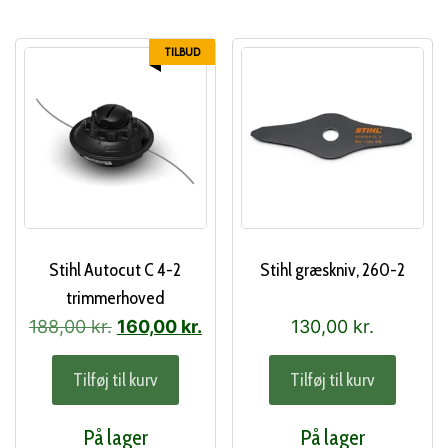
TILBUD
Stihl Autocut C 4-2
Stihl græskniv, 260-2
trimmerhoved
Den
Den
188,00
kr.
160,00
kr.
130,00
kr.
oprindelige
aktuelle
Tilføj til kurv
Tilføj til kurv
pris
pris
var:
er:
På lager
På lager
188,00 kr..
160,00 kr..