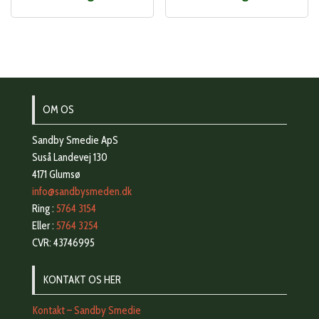
OM OS
Sandby Smedie ApS
Suså Landevej 130
4171 Glumsø
info@sandbysmeden.dk
Ring :
5764 3154
Eller :
5764 3254
CVR: 43746995
KONTAKT OS HER
Kontakt – Sandby Smedie