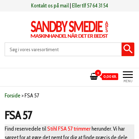
Videre
Kontakt os på mail
|
Eller tlf 57 64 31 54
til
indhold
Sandby smeden
Maskinhandel når det er bedst
0
0,00 KR.
MENU
Forside
>
FSA 57
FSA 57
Find reservedele til
Stihl FSA 57 trimmer
herunder. Vi har
sørget for at gøre det nemt for dig at finde præcis de dele