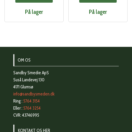
var:
er:
På lager
På lager
183,00 kr..
150
OM OS
Sandby Smedie ApS
Suså Landevej 130
4171 Glumsø
info@sandbysmeden.dk
Ring :
5764 3154
Eller :
5764 3254
CVR: 43746995
KONTAKT OS HER