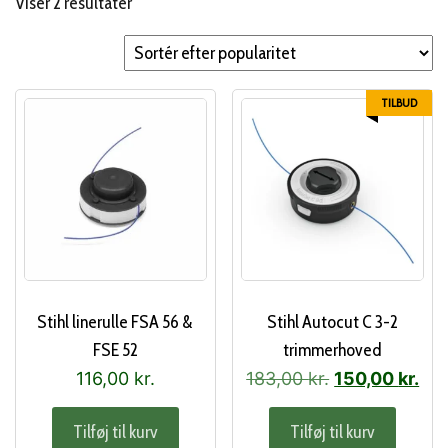
Sorteret
Viser 2 resultater
efter
popularitet
TILBUD
Stihl linerulle FSA 56 &
Stihl Autocut C 3-2
FSE 52
trimmerhoved
Den
De
116,00
kr.
183,00
kr.
150,00
kr.
oprindelige
akt
Tilføj til kurv
Tilføj til kurv
pris
pri