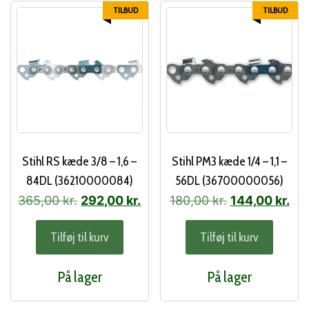
TILBUD
TILBUD
Stihl RS kæde 3/8 – 1,6 –
Stihl PM3 kæde 1/4 – 1,1 –
84DL (36210000084)
56DL (36700000056)
Den
Den
Den
De
365,00
kr.
292,00
kr.
180,00
kr.
144,00
kr.
oprindelige
aktuelle
oprindelige
akt
Tilføj til kurv
Tilføj til kurv
pris
pris
pris
pri
var:
er:
var:
er:
På lager
På lager
365,00 kr..
292,00 kr..
180,00 kr..
144