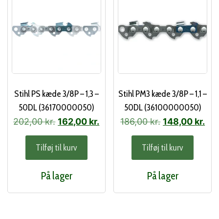
Stihl PS kæde 3/8P – 1,3 –
Stihl PM3 kæde 3/8P – 1,1 –
50DL (36170000050)
50DL (36100000050)
Den
Den
Den
De
202,00
kr.
162,00
kr.
186,00
kr.
148,00
kr.
oprindelige
aktuelle
oprindelige
akt
Tilføj til kurv
Tilføj til kurv
pris
pris
pris
pri
var:
er:
var:
er:
På lager
På lager
202,00 kr..
162,00 kr..
186,00 kr..
148