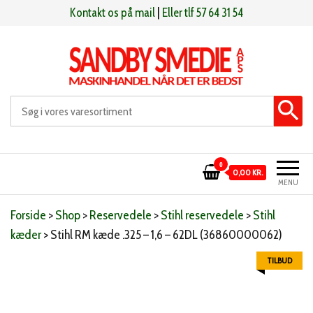
Videre
Kontakt os på mail
|
Eller tlf 57 64 31 54
til
indhold
Sandby smeden
Maskinhandel når det er bedst
0
0,00 KR.
MENU
Forside
>
Shop
>
Reservedele
>
Stihl reservedele
>
Stihl
kæder
>
Stihl RM kæde .325 – 1,6 – 62DL (36860000062)
TILBUD