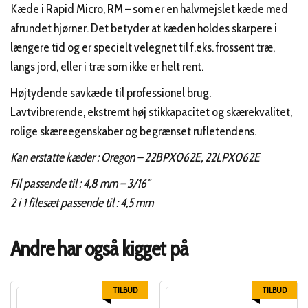
Kæde i Rapid Micro, RM – som er en halvmejslet kæde med
afrundet hjørner. Det betyder at kæden holdes skarpere i
længere tid og er specielt velegnet til f.eks. frossent træ,
langs jord, eller i træ som ikke er helt rent.
Højtydende savkæde til professionel brug.
Lavtvibrerende, ekstremt høj stikkapacitet og skærekvalitet,
rolige skæreegenskaber og begrænset rufletendens.
Kan erstatte kæder : Oregon – 22BPX062E, 22LPX062E
Fil passende til : 4,8 mm – 3/16″
2 i 1 filesæt passende til : 4,5 mm
Andre har også kigget på
TILBUD
TILBUD