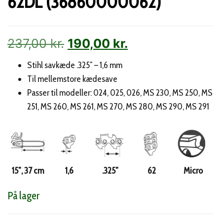
62DL (36860000062)
Den
Den
237,00
kr.
190,00
kr.
oprindelige
aktuelle
Stihl savkæde .325″ – 1,6 mm
Til mellemstore kædesave
pris
pris
Passer til modeller: 024, 025, 026, MS 230, MS 250, MS
var:
er:
251, MS 260, MS 261, MS 270, MS 280, MS 290, MS 291
237,00 kr..
190,00 kr..
15″, 37 cm
1,6
.325″
62
Micro
På lager