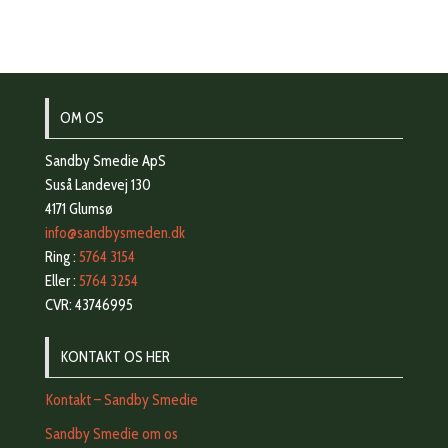
OM OS
Sandby Smedie ApS
Suså Landevej 130
4171 Glumsø
info@sandbysmeden.dk
Ring :
5764 3154
Eller :
5764 3254
CVR: 43746995
KONTAKT OS HER
Kontakt – Sandby Smedie
Sandby Smedie om os