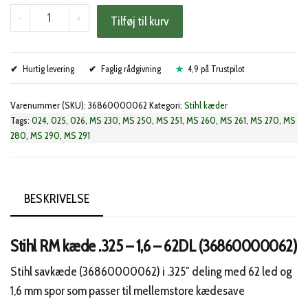
Stihl
-
+
Tilføj til kurv
RM
kæde
Hurtig levering
.325
Faglig rådgivning
4,9 på Trustpilot
-
Varenummer (SKU):
36860000062
Kategori:
Stihl kæder
1,6
Tags:
024
,
025
,
026
,
MS 230
,
MS 250
,
MS 251
,
MS 260
,
MS 261
,
MS 270
,
MS
-
280
,
MS 290
,
MS 291
62DL
(36860000062)
antal
BESKRIVELSE
Stihl RM kæde .325 – 1,6 – 62DL (36860000062)
Stihl savkæde (36860000062) i .325″ deling med 62 led og
1,6 mm spor som passer til mellemstore kædesave