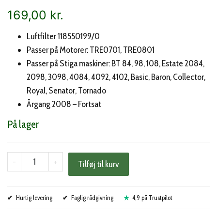
169,00
kr.
Luftfilter 118550199/0
Passer på Motorer: TRE0701, TRE0801
Passer på Stiga maskiner: BT 84, 98, 108, Estate 2084,
2098, 3098, 4084, 4092, 4102, Basic, Baron, Collector,
Royal, Senator, Tornado
Årgang 2008 – Fortsat
På lager
Stiga
-
+
Tilføj til kurv
luftfilter
(118550199/0)
Hurtig levering
antal
Faglig rådgivning
4,9 på Trustpilot