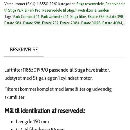
Varenummer (SKU):
118550199/0
Kategorier:
Stiga reservedele
,
Reservedele
til Stiga Park & Park Pro
,
Reservedele til Stiga havetraktor & Garden
Tags:
Park Compact 14
,
Park Unlimited 14
,
Stiga filtre
,
Estate 384
,
Estate 398
,
Estate 584
,
Estate 598
,
Estate 792
,
Estate 2084
,
Estate 3098
,
Estate 4084
,
Estate 4092
,
Estate 4102
,
Estate Baron
,
Estate Basic
,
Estate Collector
,
Estate
Grand Tornado
,
Estate Royal
,
Estate Senator
,
Estate Tornado
,
SD 98
,
SD
108
,
Tornado 2098
BESKRIVELSE
Luftfilter 118550199/0 passende til Stiga havetraktor,
udstyret med Stiga’s egen 1 cylindret motor.
Filteret kommer komplet med lamelfilter og udvendig
skumfilter.
Mål til identikation af reservedel:
Længde 150 mm
C-C til filterkasse 85 mm