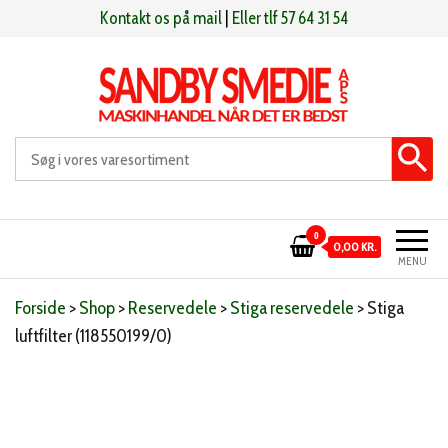
Videre
Kontakt os på mail
|
Eller tlf 57 64 31 54
til
indhold
Sandby smeden
Maskinhandel når det er bedst
0
0,00 KR.
MENU
Forside
>
Shop
>
Reservedele
>
Stiga reservedele
>
Stiga
luftfilter (118550199/0)