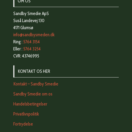
OM OS
Sandby Smedie ApS
Suså Landevej 130
4171 Glumsø
info@sandbysmeden.dk
Ring :
5764 3154
Eller :
5764 3254
CVR: 43746995
KONTAKT OS HER
Kontakt – Sandby Smedie
Sandby Smedie om os
Handelsbetingelser
Privatlivspolitik
Fortrydelse