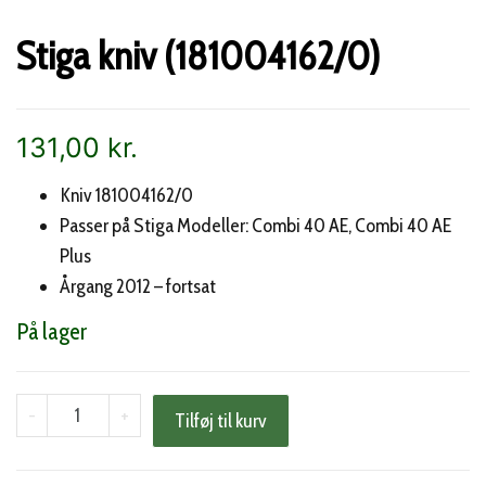
Stiga kniv (181004162/0)
131,00
kr.
Kniv 181004162/0
Passer på Stiga Modeller: Combi 40 AE, Combi 40 AE
Plus
Årgang 2012 – fortsat
På lager
Stiga
-
+
Tilføj til kurv
kniv
(181004162/0)