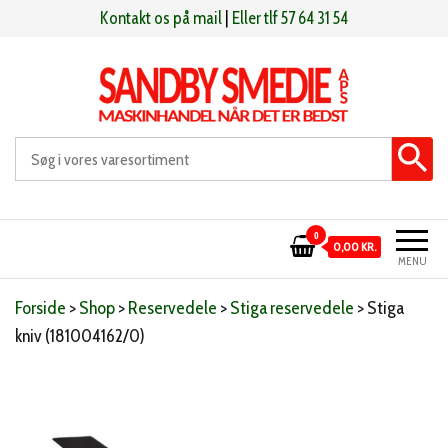
Videre
Kontakt os på mail
|
Eller tlf 57 64 31 54
til
indhold
Sandby smeden
Maskinhandel når det er bedst
0
0,00 KR.
MENU
Forside
>
Shop
>
Reservedele
>
Stiga reservedele
>
Stiga
kniv (181004162/0)