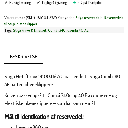
Hurtig levering
antal
Faglig rådgivning
4,9 på Trustpilot
Varenummer (SKU):
181004162/0
Kategorier:
Stiga reservedele
,
Reservedele
til Stiga plæneklipper
Tags:
Stiga knive & knivsæt
,
Combi 340
,
Combi 40 AE
BESKRIVELSE
Stiga Hi-Lift kniv 181004162/0 passende til Stiga Combi 40
AE batteri plæneklippere.
Kniven passer også til Combi 340c og 40 E akkudrevne og
elektriske plæneklippere – som har samme mål.
Mål til identikation af reservedel:
Længde 380 mm