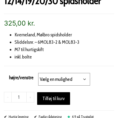
12/14/19/20/30 spidsholder
325,00
kr.
Kverneland, Mølbro spidsholder
Sliddelsnr. – 6MOL83-2 & MOL83-3
M7 til hurtigskift
inkl. bolte
højre/venstre
Kverneland
-
+
Tilføj til kurv
M7
Krop
Hurtig levering
12/14/19/20/30
Faglig rådgivning
4,9 på Trustpilot