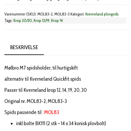
spidsholder
Varenummer (SKU):
MOL83-2, MOL83-3
Kategori:
Kverneland plovgods
antal
Tags:
Krop 20/30
,
Krop 12/19
,
Krop 14
BESKRIVELSE
Mølbro M7 spidsholder, til hurtigskift
alternativ til Kverneland Quickfit spids
Passer til Kverneland krop 12, 14, 19, 20, 30
Original nr. MOL83-2, MOL83-3
Spids passende til :
MOL83
inkl bolte BK111 (2 stk – 14 x 34 konisk plovbolt)