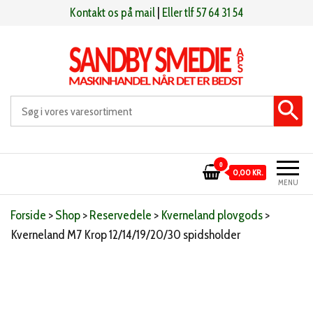
Videre
Kontakt os på mail
|
Eller tlf 57 64 31 54
til
indhold
Sandby smeden
Maskinhandel når det er bedst
0
0,00 KR.
MENU
Forside
>
Shop
>
Reservedele
>
Kverneland plovgods
>
Kverneland M7 Krop 12/14/19/20/30 spidsholder