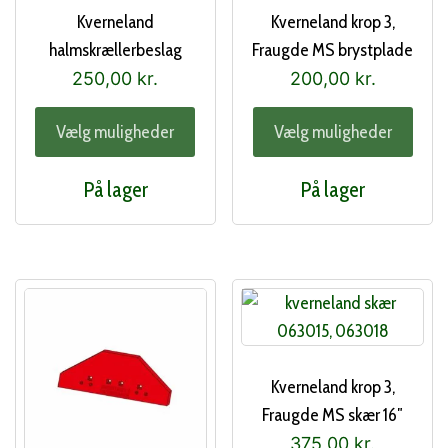
Kverneland
Kverneland krop 3,
halmskrællerbeslag
Fraugde MS brystplade
250,00
kr.
200,00
kr.
Dette
Dett
Vælg muligheder
Vælg muligheder
vare
vare
har
har
På lager
På lager
flere
flere
varianter.
varia
Mulighederne
Muli
kan
kan
vælges
vælg
på
på
varesiden
vare
Kverneland krop 3,
Fraugde MS skær 16″
375,00
kr.