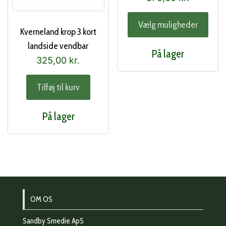
Dett
Vælg muligheder
vare
Kverneland krop 3 kort
har
landside vendbar
På lager
flere
325,00
kr.
varia
Muli
Tilføj til kurv
kan
vælg
På lager
på
vare
OM OS
Sandby Smedie ApS