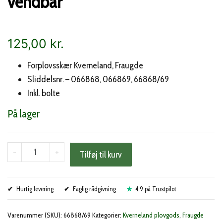
vendbar
125,00
kr.
Forplovsskær Kverneland, Fraugde
Sliddelsnr. – 066868, 066869, 66868/69
Inkl. bolte
På lager
Kverneland
-
+
Tilføj til kurv
forplovsskær
vendbar
Hurtig levering
antal
Faglig rådgivning
4,9 på Trustpilot
Varenummer (SKU):
66868/69
Kategorier:
Kverneland plovgods
,
Fraugde