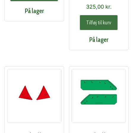
har
325,00
kr.
På lager
flere
varianter.
Tilføj til kurv
Mulighederne
kan
På lager
vælges
på
varesiden