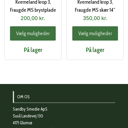
Kverneland krop 3,
Kverneland krop 3,
Fraugde MS brystplade
Fraugde MS skær 14″
200,00
kr.
350,00
kr.
Dette
Dett
Vælg muligheder
Vælg muligheder
vare
vare
har
har
På lager
På lager
flere
flere
varianter.
varia
Mulighederne
Muli
kan
kan
vælges
vælg
på
på
OM OS
varesiden
vare
Sandby Smedie ApS
Suså Landevej 130
4171 Glumsø