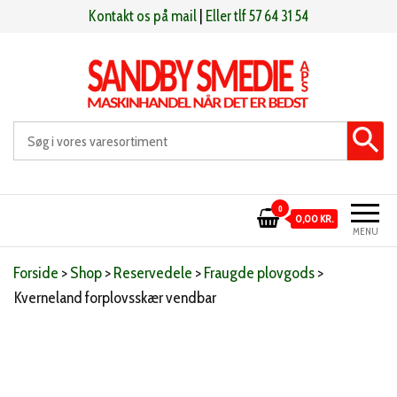
Videre
Kontakt os på mail
|
Eller tlf 57 64 31 54
til
indhold
Sandby smeden
Maskinhandel når det er bedst
0
0,00 KR.
MENU
Forside
>
Shop
>
Reservedele
>
Fraugde plovgods
>
Kverneland forplovsskær vendbar