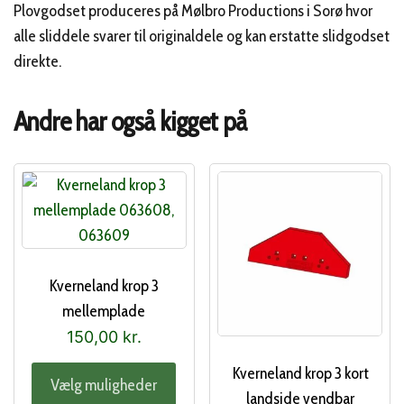
Plovgodset produceres på Mølbro Productions i Sorø hvor
alle sliddele svarer til originaldele og kan erstatte slidgodset
direkte.
Andre har også kigget på
Kverneland krop 3
mellemplade
150,00
kr.
Dette
Kverneland krop 3 kort
Vælg muligheder
vare
landside vendbar