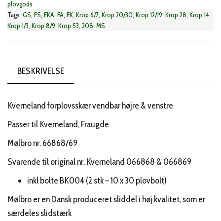
plovgods
Tags:
GS
,
FS
,
FKA
,
FA
,
FK
,
Krop 6/7
,
Krop 20/30
,
Krop 12/19
,
Krop 28
,
Krop 14
,
Krop 1/3
,
Krop 8/9
,
Krop 53
,
208
,
MS
BESKRIVELSE
Kverneland forplovsskær vendbar højre & venstre
Passer til Kverneland, Fraugde
Mølbro nr. 66868/69
Svarende til original nr. Kverneland 066868 & 066869
inkl bolte BK004 (2 stk – 10 x 30 plovbolt)
Mølbro er en Dansk produceret sliddel i høj kvalitet, som er
særdeles slidstærk