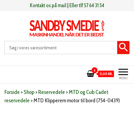
Videre
Kontakt os på mail
|
Eller tlf 57 64 31 54
til
indhold
Sandby smeden
Maskinhandel når det er bedst
0
0,00 KR.
MENU
Forside
>
Shop
>
Reservedele
>
MTD og Cub Cadet
reservedele
>
MTD Klipperem motor til bord (754-0439)