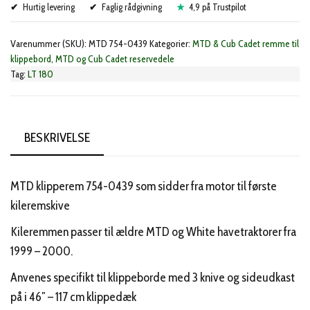
Hurtig levering
til
Faglig rådgivning
4,9 på Trustpilot
bord
Varenummer (SKU):
MTD 754-0439
Kategorier:
MTD & Cub Cadet remme til
(754-
klippebord
,
MTD og Cub Cadet reservedele
0439)
Tag:
LT 180
antal
BESKRIVELSE
MTD klipperem 754-0439 som sidder fra motor til første
kileremskive
Kileremmen passer til ældre MTD og White havetraktorer fra
1999 – 2000.
Anvenes specifikt til klippeborde med 3 knive og sideudkast
på i 46″ – 117 cm klippedæk