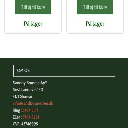
Tilføj til kurv
Tilføj til kurv
På lager
På lager
OM OS
Sandby Smedie ApS
Suså Landevej 130
4171 Glumsø
info@sandbysmeden.dk
Ring :
5764 3154
Eller :
5764 3254
CVR: 43746995