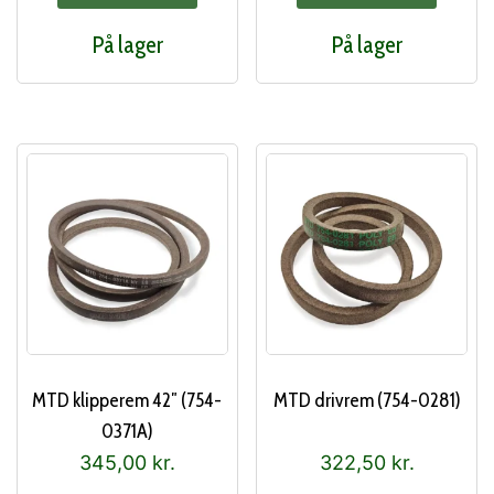
På lager
På lager
MTD klipperem 42″ (754-
MTD drivrem (754-0281)
0371A)
345,00
kr.
322,50
kr.