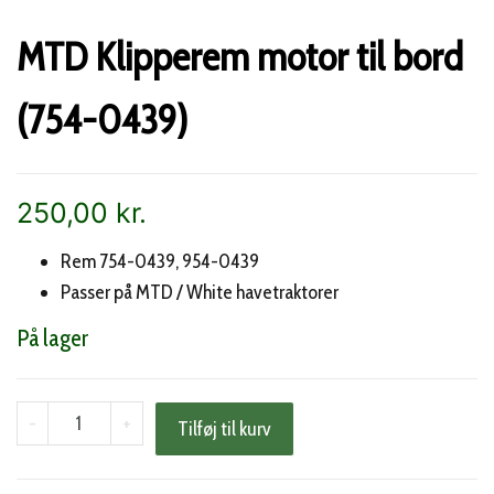
MTD Klipperem motor til bord
(754-0439)
250,00
kr.
Rem 754-0439, 954-0439
Passer på MTD / White havetraktorer
På lager
MTD
-
+
Tilføj til kurv
Klipperem
motor