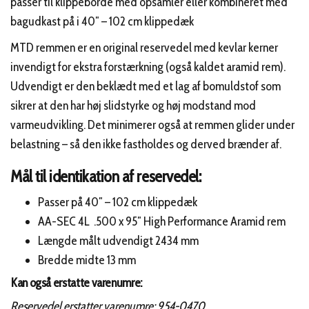
passer til klippeborde med opsamler eller kombineret med
bagudkast på i 40″ – 102 cm klippedæk
MTD remmen er en original reservedel med kevlar kerner
invendigt for ekstra forstærkning (også kaldet aramid rem).
Udvendigt er den beklædt med et lag af bomuldstof som
sikrer at den har høj slidstyrke og høj modstand mod
varmeudvikling. Det minimerer også at remmen glider under
belastning – så den ikke fastholdes og derved brænder af.
Mål til identikation af reservedel:
Passer på 40″ – 102 cm klippedæk
AA-SEC 4L .500 x 95″ High Performance Aramid rem
Længde målt udvendigt 2434 mm
Bredde midte 13 mm
Kan også erstatte varenumre:
Reservedel erstatter varenumre: 954-0470