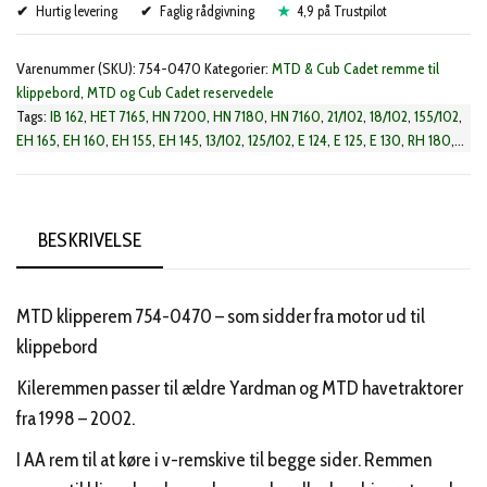
Hurtig levering
(754-
Faglig rådgivning
4,9 på Trustpilot
0470)
Varenummer (SKU):
754-0470
Kategorier:
MTD & Cub Cadet remme til
antal
klippebord
,
MTD og Cub Cadet reservedele
Tags:
IB 162
,
HET 7165
,
HN 7200
,
HN 7180
,
HN 7160
,
21/102
,
18/102
,
155/102
,
EH 165
,
EH 160
,
EH 155
,
EH 145
,
13/102
,
125/102
,
E 124
,
E 125
,
E 130
,
RH 180
,
RH 125
,
IB 130
,
E 160
,
E 145
,
TN 7130
,
TN 7145
BESKRIVELSE
MTD klipperem 754-0470 – som sidder fra motor ud til
klippebord
Kileremmen passer til ældre Yardman og MTD havetraktorer
fra 1998 – 2002.
I AA rem til at køre i v-remskive til begge sider. Remmen