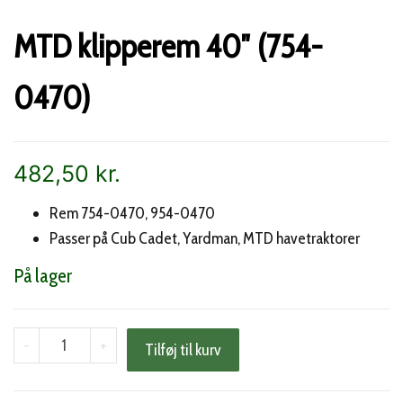
MTD klipperem 40″ (754-
0470)
482,50
kr.
Rem 754-0470, 954-0470
Passer på Cub Cadet, Yardman, MTD havetraktorer
På lager
MTD
-
+
Tilføj til kurv
klipperem
40"