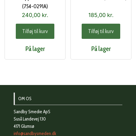
(754-0291A)
240,00
kr.
185,00
kr.
Tilføj til kurv
Tilføj til kurv
På lager
På lager
OM OS
Sandby Smedie ApS
Suså Landevej 130
4171 Glumsø
info@sandbysmeden.dk