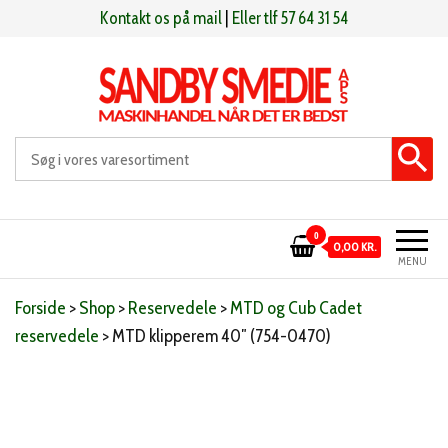
Videre
Kontakt os på mail
|
Eller tlf 57 64 31 54
til
indhold
Sandby smeden
Maskinhandel når det er bedst
0
0,00 KR.
MENU
Forside
>
Shop
>
Reservedele
>
MTD og Cub Cadet
reservedele
>
MTD klipperem 40″ (754-0470)