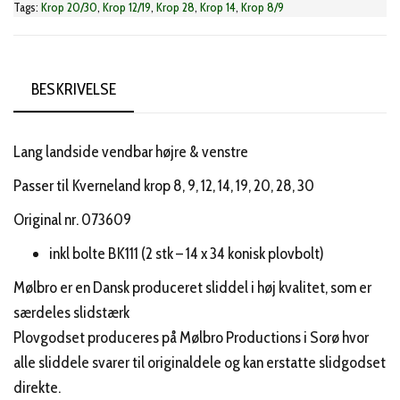
Tags:
Krop 20/30
,
Krop 12/19
,
Krop 28
,
Krop 14
,
Krop 8/9
antal
BESKRIVELSE
Lang landside vendbar højre & venstre
Passer til Kverneland krop 8, 9, 12, 14, 19, 20, 28, 30
Original nr. 073609
inkl bolte BK111 (2 stk – 14 x 34 konisk plovbolt)
Mølbro er en Dansk produceret sliddel i høj kvalitet, som er
særdeles slidstærk
Plovgodset produceres på Mølbro Productions i Sorø hvor
alle sliddele svarer til originaldele og kan erstatte slidgodset
direkte.