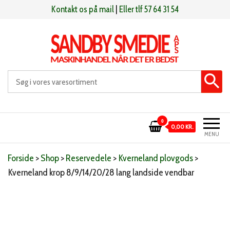
Videre
Kontakt os på mail
|
Eller tlf 57 64 31 54
til
indhold
Sandby smeden
Maskinhandel når det er bedst
0
0,00 KR.
MENU
Forside
>
Shop
>
Reservedele
>
Kverneland plovgods
>
Kverneland krop 8/9/14/20/28 lang landside vendbar