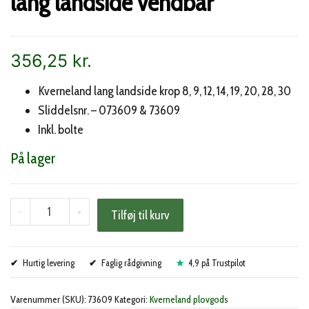
lang landside vendbar
356,25
kr.
Kverneland lang landside krop 8, 9, 12, 14, 19, 20, 28, 30
Sliddelsnr. – 073609 & 73609
Inkl. bolte
På lager
Kverneland
-
+
Tilføj til kurv
krop
8/9/14/20/28
Hurtig levering
lang
Faglig rådgivning
4,9 på Trustpilot
landside
Varenummer (SKU):
73609
Kategori:
Kverneland plovgods
vendbar