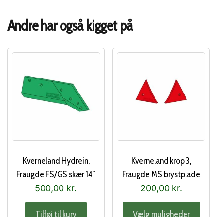
Andre har også kigget på
Kverneland Hydrein,
Kverneland krop 3,
Fraugde FS/GS skær 14″
Fraugde MS brystplade
højre
500,00
kr.
200,00
kr.
Dett
Tilføj til kurv
Vælg muligheder