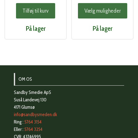
Dett
Tilføj til kurv
Vælg muligheder
vare
har
På lager
På lager
flere
varia
Muli
kan
vælg
på
OM OS
vare
Sandby Smedie ApS
Suså Landevej 130
4171 Glumsø
info@sandbysmeden.dk
Ring :
5764 3154
Eller :
5764 3254
CVR: 43746995