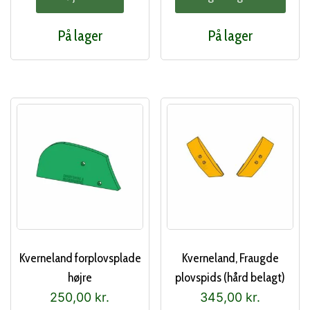
vare
har
På lager
På lager
flere
varia
Muli
kan
vælg
på
vare
Kverneland forplovsplade
Kverneland, Fraugde
højre
plovspids (hård belagt)
250,00
kr.
345,00
kr.