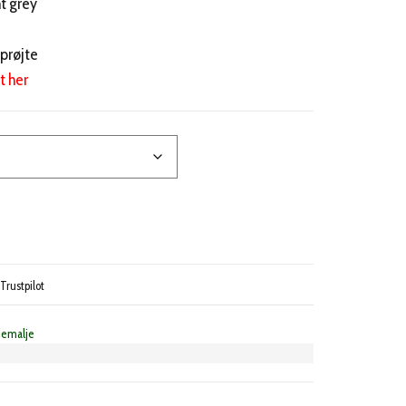
t grey
prøjte
t her
Trustpilot
nemalje