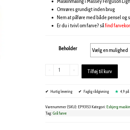
Maskinmaling i Massey Ferguson Ligh
Omrøres grundigt inden brug
Nem at påføre med både pensel og s
Er du i tvivl om farve? så
find farvekor
Beholder
Esbjerg
-
+
Tilføj til kurv
maskinmaling
MF
Hurtig levering
Light
Faglig rådgivning
4,9 på 
Grey
Varenummer (SKU):
EP93153
Kategori:
Esbjerg maski
antal
Tag:
Grå farve