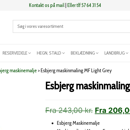
Kontakt os på mail
|
Eller tlf 57 64 31 54
RESERVEDELE
HEGN, STALD
BEKLÆDNING
LANDBRUG
bjerg maskinemalje
>
Esbjerg maskinmaling MF Light Grey
Esbjerg maskinmaling
Fra
243,00
kr.
Fra
206,
Esbjerg Maskinemalje