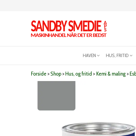
Videre
til
indhold
Sandby
Maskinhandel
når det er
smeden
bedst
HAVEN
HUS, FRITID
Forside
>
Shop
>
Hus, og fritid
>
Kemi & maling
>
Es