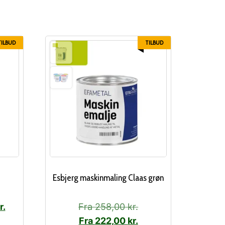
TILBUD
TILBUD
Esbjerg maskinmaling Claas grøn
Den
r.
Fra
258,00
kr.
ge
aktuelle
Fra
222,00
kr.