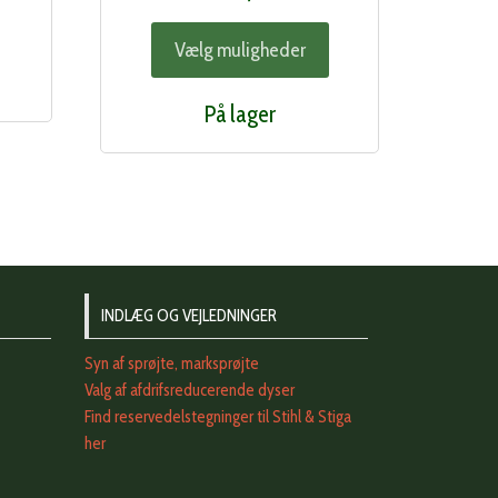
pris
Dette
Vælg muligheder
er:
vare
..
258,00 kr..
har
På lager
flere
varianter.
Mulighederne
kan
vælges
på
varesiden
INDLÆG OG VEJLEDNINGER
Syn af sprøjte, marksprøjte
Valg af afdrifsreducerende dyser
Find reservedelstegninger til Stihl & Stiga
her