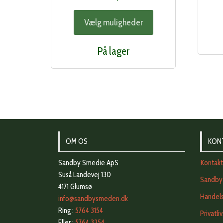
Dette
Vælg muligheder
vare
har
På lager
flere
varianter.
Mulighederne
kan
vælges
på
varesiden
OM OS
KON
Sandby Smedie ApS
Kontak
Suså Landevej 130
Sandby
4171 Glumsø
Handels
info@sandbysmeden.dk
Ring :
5764 3154
Privatli
Eller :
5764 3254