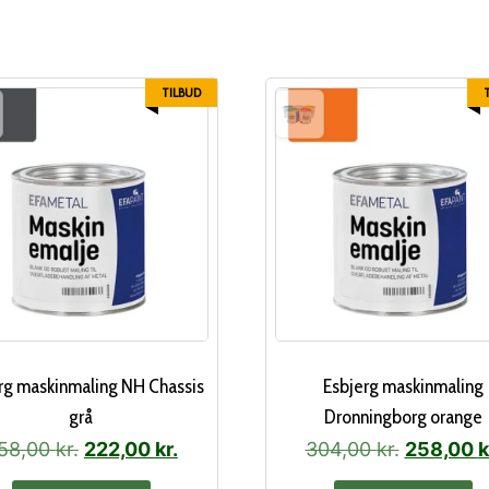
TILBUD
rg maskinmaling NH Chassis
Esbjerg maskinmaling
grå
Dronningborg orange
Den
Den
Den
58,00
kr.
222,00
kr.
304,00
kr.
258,00
k
oprindelige
aktuelle
oprindeli