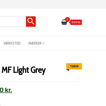
0
0,00 kr.
VÆRKSTED
MÆRKER
TILBUD
 MF Light Grey
00
kr.