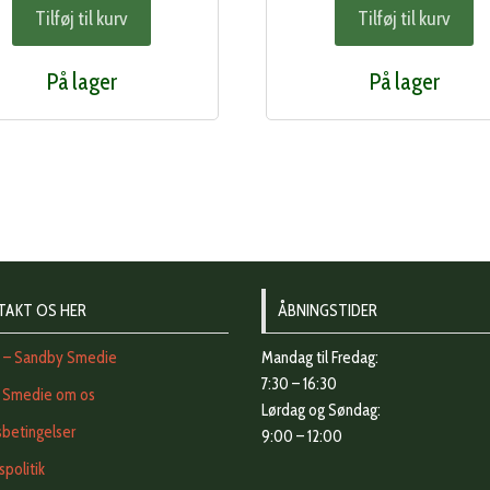
Tilføj til kurv
Tilføj til kurv
pris
pris
pris
var:
er:
var:
På lager
På lager
258,00 kr..
222,00 kr..
304,00 kr
TAKT OS HER
ÅBNINGSTIDER
t – Sandby Smedie
Mandag til Fredag:
7:30 – 16:30
 Smedie om os
Lørdag og Søndag:
betingelser
9:00 – 12:00
vspolitik